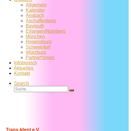
Allgemein
Kalender
Ansbach
Aschaffenburg
Bayreuth
Erlangen/Nürnberg
München
Regensburg
Schweinfurt
Würzburg
Partner*innen
Infobereich
Aktuelles
Kontakt
Search
Suche
Suche
…
Trans-Ident e.V.