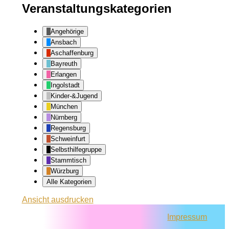
Veranstaltungskategorien
Angehörige
Ansbach
Aschaffenburg
Bayreuth
Erlangen
Ingolstadt
Kinder-&Jugend
München
Nürnberg
Regensburg
Schweinfurt
Selbsthilfegruppe
Stammtisch
Würzburg
Alle Kategorien
Ansicht
ausdrucken
Impressum