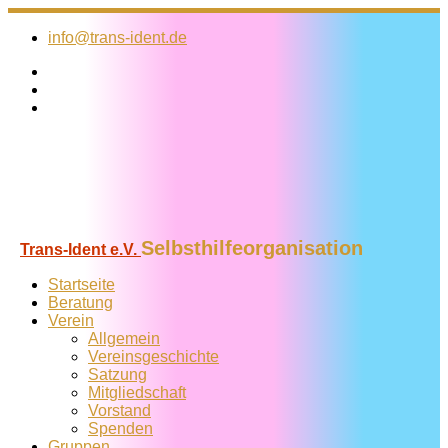
Zum
Inhalt
info@trans-ident.de
springen
Selbsthilfeorganisation
Trans-Ident e.V.
Startseite
Beratung
Verein
Allgemein
Vereins­geschichte
Satzung
Mitglied­schaft
Vorstand
Spenden
Gruppen