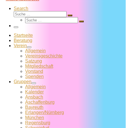
Search
Suche
Suche
Suche
…
Suche
…
Menü
Startseite
Beratung
Verein
Allgemein
Vereins­geschichte
Satzung
Mitglied­schaft
Vorstand
Spenden
Gruppen
Allgemein
Kalender
Ansbach
Aschaffenburg
Bayreuth
Erlangen/Nürnberg
München
Regensburg
Schweinfurt