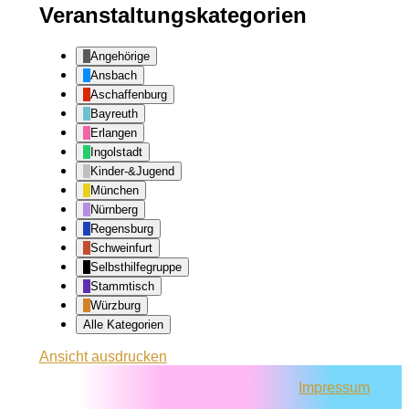
Veranstaltungskategorien
Angehörige
Ansbach
Aschaffenburg
Bayreuth
Erlangen
Ingolstadt
Kinder-&Jugend
München
Nürnberg
Regensburg
Schweinfurt
Selbsthilfegruppe
Stammtisch
Würzburg
Alle Kategorien
Ansicht
ausdrucken
Impressum