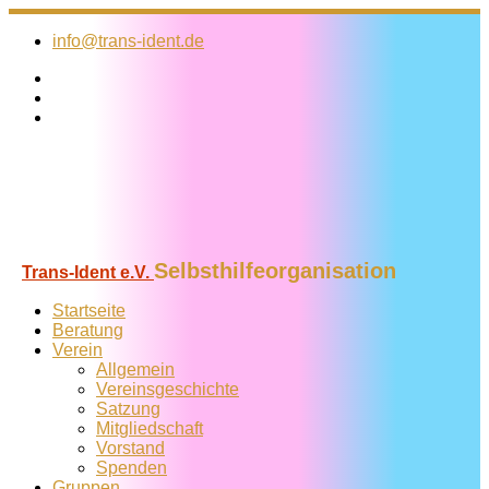
Zum
Inhalt
info@trans-ident.de
springen
Selbsthilfeorganisation
Trans-Ident e.V.
Startseite
Beratung
Verein
Allgemein
Vereins­geschichte
Satzung
Mitglied­schaft
Vorstand
Spenden
Gruppen