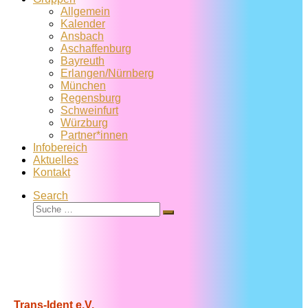
Allgemein
Kalender
Ansbach
Aschaffenburg
Bayreuth
Erlangen/Nürnberg
München
Regensburg
Schweinfurt
Würzburg
Partner*innen
Infobereich
Aktuelles
Kontakt
Search
Suche
Suche
…
Trans-Ident e.V.