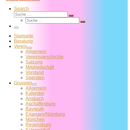
Search
Suche
Suche
Suche
…
Suche
…
Menü
Startseite
Beratung
Verein
Allgemein
Vereins­geschichte
Satzung
Mitglied­schaft
Vorstand
Spenden
Gruppen
Allgemein
Kalender
Ansbach
Aschaffenburg
Bayreuth
Erlangen/Nürnberg
München
Regensburg
Schweinfurt