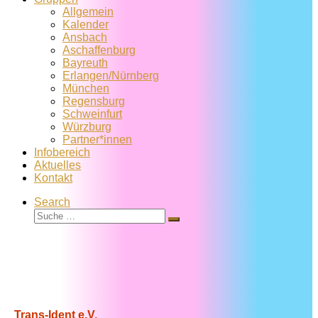
Allgemein
Kalender
Ansbach
Aschaffenburg
Bayreuth
Erlangen/Nürnberg
München
Regensburg
Schweinfurt
Würzburg
Partner*innen
Infobereich
Aktuelles
Kontakt
Search
Suche
Suche
…
Trans-Ident e.V.