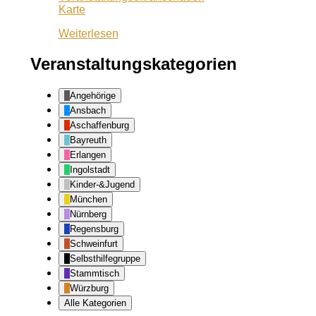
Café
Karte
Lila
Weiterlesen
Veranstaltungskategorien
Angehörige
Ansbach
Aschaffenburg
Bayreuth
Erlangen
Ingolstadt
Kinder-&Jugend
München
Nürnberg
Regensburg
Schweinfurt
Selbsthilfegruppe
Stammtisch
Würzburg
Alle Kategorien