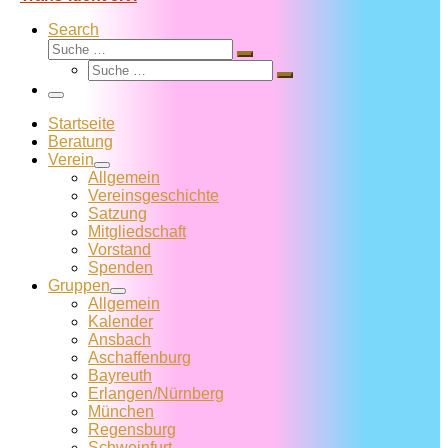
Search
Suche
Suche
Suche
…
Suche
…
Menü
Startseite
Beratung
Verein
Allgemein
Vereins­geschichte
Satzung
Mitglied­schaft
Vorstand
Spenden
Gruppen
Allgemein
Kalender
Ansbach
Aschaffenburg
Bayreuth
Erlangen/Nürnberg
München
Regensburg
Schweinfurt