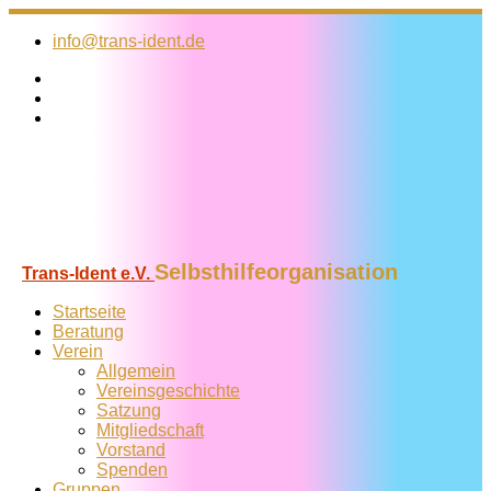
Zum
Inhalt
info@trans-ident.de
springen
Selbsthilfeorganisation
Trans-Ident e.V.
Startseite
Beratung
Verein
Allgemein
Vereins­geschichte
Satzung
Mitglied­schaft
Vorstand
Spenden
Gruppen