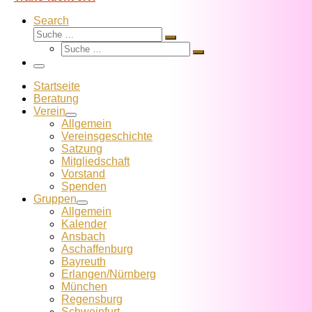
Search
Suche
Suche
Suche
…
Suche
…
Menü
Startseite
Beratung
Verein
Allgemein
Vereins­geschichte
Satzung
Mitglied­schaft
Vorstand
Spenden
Gruppen
Allgemein
Kalender
Ansbach
Aschaffenburg
Bayreuth
Erlangen/Nürnberg
München
Regensburg
Schweinfurt