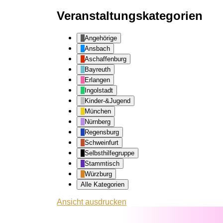
Veranstaltungskategorien
Angehörige
Ansbach
Aschaffenburg
Bayreuth
Erlangen
Ingolstadt
Kinder-&Jugend
München
Nürnberg
Regensburg
Schweinfurt
Selbsthilfegruppe
Stammtisch
Würzburg
Alle Kategorien
Ansicht
ausdrucken