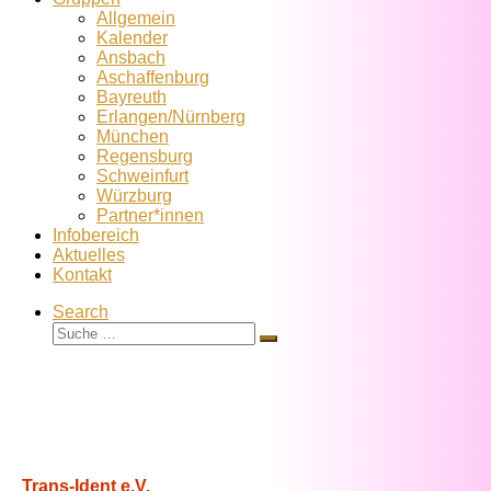
Allgemein
Kalender
Ansbach
Aschaffenburg
Bayreuth
Erlangen/Nürnberg
München
Regensburg
Schweinfurt
Würzburg
Partner*innen
Infobereich
Aktuelles
Kontakt
Search
Suche
Suche
…
Trans-Ident e.V.