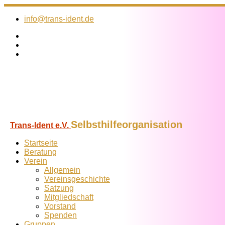
Zum
Inhalt
info@trans-ident.de
springen
Selbsthilfeorganisation
Trans-Ident e.V.
Startseite
Beratung
Verein
Allgemein
Vereins­geschichte
Satzung
Mitglied­schaft
Vorstand
Spenden
Gruppen