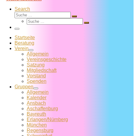
Search
Suche
Suche
Suche
…
Suche
…
Menü
Startseite
Beratung
Verein
Allgemein
Vereins­geschichte
Satzung
Mitglied­schaft
Vorstand
Spenden
Gruppen
Allgemein
Kalender
Ansbach
Aschaffenburg
Bayreuth
Erlangen/Nürnberg
München
Regensburg
Schweinfurt