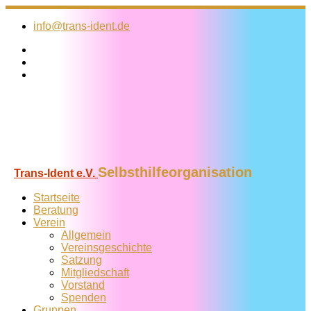
Zum
Inhalt
info@trans-ident.de
springen
Selbsthilfeorganisation
Trans-Ident e.V.
Startseite
Beratung
Verein
Allgemein
Vereins­geschichte
Satzung
Mitglied­schaft
Vorstand
Spenden
Gruppen