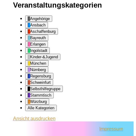
Veranstaltungskategorien
Angehörige
Ansbach
Aschaffenburg
Bayreuth
Erlangen
Ingolstadt
Kinder-&Jugend
München
Nürnberg
Regensburg
Schweinfurt
Selbsthilfegruppe
Stammtisch
Würzburg
Alle Kategorien
Ansicht
ausdrucken
Impressum