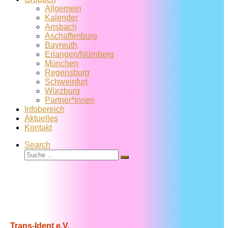
Allgemein
Kalender
Ansbach
Aschaffenburg
Bayreuth
Erlangen/Nürnberg
München
Regensburg
Schweinfurt
Würzburg
Partner*innen
Infobereich
Aktuelles
Kontakt
Search
Suche
Suche
…
Trans-Ident e.V.