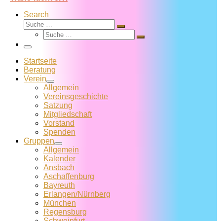
Search
Suche
Suche
Suche
…
Suche
…
Menü
Startseite
Beratung
Verein
Allgemein
Vereins­geschichte
Satzung
Mitglied­schaft
Vorstand
Spenden
Gruppen
Allgemein
Kalender
Ansbach
Aschaffenburg
Bayreuth
Erlangen/Nürnberg
München
Regensburg
Schweinfurt