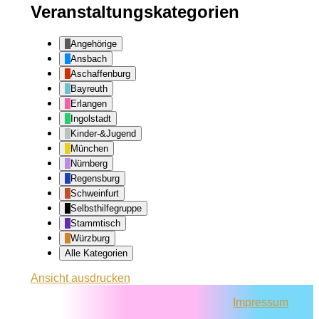
Veranstaltungskategorien
Angehörige
Ansbach
Aschaffenburg
Bayreuth
Erlangen
Ingolstadt
Kinder-&Jugend
München
Nürnberg
Regensburg
Schweinfurt
Selbsthilfegruppe
Stammtisch
Würzburg
Alle Kategorien
Ansicht
ausdrucken
Impressum