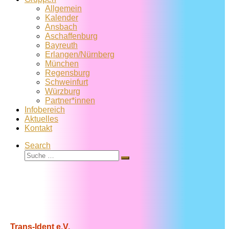
Allgemein
Kalender
Ansbach
Aschaffenburg
Bayreuth
Erlangen/Nürnberg
München
Regensburg
Schweinfurt
Würzburg
Partner*innen
Infobereich
Aktuelles
Kontakt
Search
Suche
Suche
…
Trans-Ident e.V.