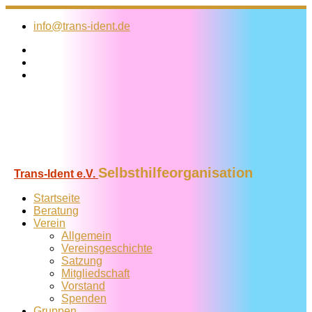
Zum
Inhalt
info@trans-ident.de
springen
Selbsthilfeorganisation
Trans-Ident e.V.
Startseite
Beratung
Verein
Allgemein
Vereins­geschichte
Satzung
Mitglied­schaft
Vorstand
Spenden
Gruppen