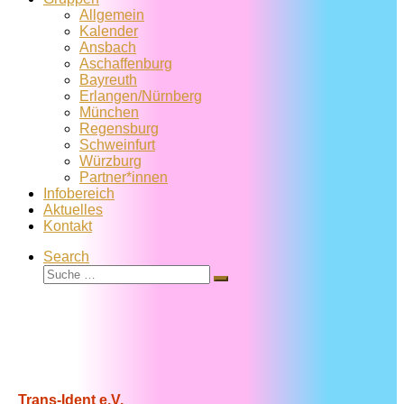
Allgemein
Kalender
Ansbach
Aschaffenburg
Bayreuth
Erlangen/Nürnberg
München
Regensburg
Schweinfurt
Würzburg
Partner*innen
Infobereich
Aktuelles
Kontakt
Search
Suche
Suche
…
Trans-Ident e.V.