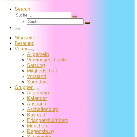
Search
Suche
Suche
Suche
…
Suche
…
Menü
Startseite
Beratung
Verein
Allgemein
Vereins­geschichte
Satzung
Mitglied­schaft
Vorstand
Spenden
Gruppen
Allgemein
Kalender
Ansbach
Aschaffenburg
Bayreuth
Erlangen/Nürnberg
München
Regensburg
Schweinfurt