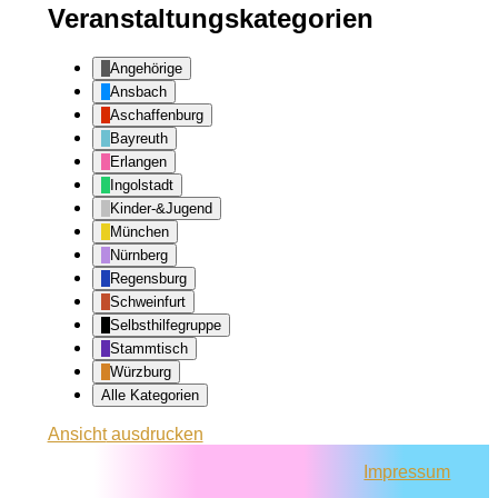
Veranstaltungskategorien
Angehörige
Ansbach
Aschaffenburg
Bayreuth
Erlangen
Ingolstadt
Kinder-&Jugend
München
Nürnberg
Regensburg
Schweinfurt
Selbsthilfegruppe
Stammtisch
Würzburg
Alle Kategorien
Ansicht
ausdrucken
Impressum