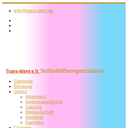
Zum
Inhalt
info@trans-ident.de
springen
Selbsthilfeorganisation
Trans-Ident e.V.
Startseite
Beratung
Verein
Allgemein
Vereins­geschichte
Satzung
Mitglied­schaft
Vorstand
Spenden
Gruppen