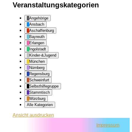
Veranstaltungskategorien
Angehörige
Ansbach
Aschaffenburg
Bayreuth
Erlangen
Ingolstadt
Kinder-&Jugend
München
Nürnberg
Regensburg
Schweinfurt
Selbsthilfegruppe
Stammtisch
Würzburg
Alle Kategorien
Ansicht
ausdrucken
Impressum