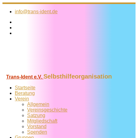
Zum
Inhalt
info@trans-ident.de
springen
Selbsthilfeorganisation
Trans-Ident e.V.
Startseite
Beratung
Verein
Allgemein
Vereins­geschichte
Satzung
Mitglied­schaft
Vorstand
Spenden
Gruppen