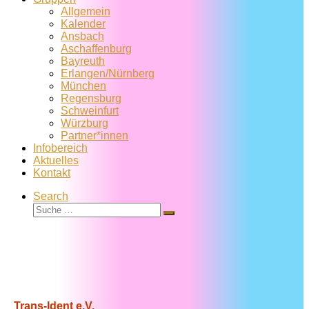
Allgemein
Kalender
Ansbach
Aschaffenburg
Bayreuth
Erlangen/Nürnberg
München
Regensburg
Schweinfurt
Würzburg
Partner*innen
Infobereich
Aktuelles
Kontakt
Search
Suche
Suche
…
Trans-Ident e.V.