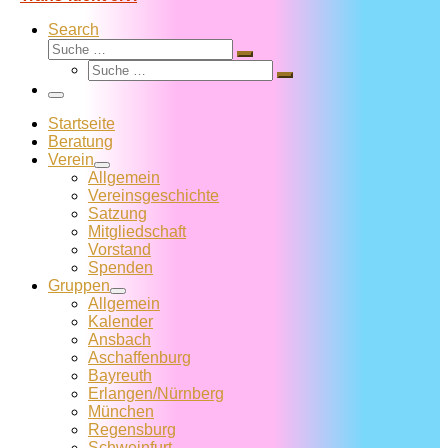
Search
Suche
Suche
Suche
…
Suche
…
Menü
Startseite
Beratung
Verein
Allgemein
Vereins­geschichte
Satzung
Mitglied­schaft
Vorstand
Spenden
Gruppen
Allgemein
Kalender
Ansbach
Aschaffenburg
Bayreuth
Erlangen/Nürnberg
München
Regensburg
Schweinfurt