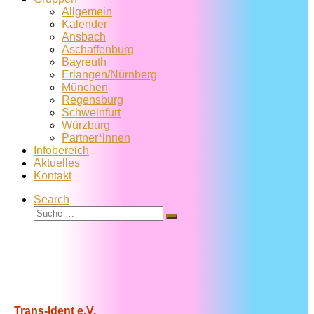
Allgemein
Kalender
Ansbach
Aschaffenburg
Bayreuth
Erlangen/Nürnberg
München
Regensburg
Schweinfurt
Würzburg
Partner*innen
Infobereich
Aktuelles
Kontakt
Search
Suche
Suche
…
Trans-Ident e.V.