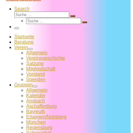
Search
Suche
Suche
Suche
…
Suche
…
Menü
Startseite
Beratung
Verein
Allgemein
Vereins­geschichte
Satzung
Mitglied­schaft
Vorstand
Spenden
Gruppen
Allgemein
Kalender
Ansbach
Aschaffenburg
Bayreuth
Erlangen/Nürnberg
München
Regensburg
Schweinfurt