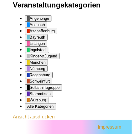
Veranstaltungskategorien
Angehörige
Ansbach
Aschaffenburg
Bayreuth
Erlangen
Ingolstadt
Kinder-&Jugend
München
Nürnberg
Regensburg
Schweinfurt
Selbsthilfegruppe
Stammtisch
Würzburg
Alle Kategorien
Ansicht
ausdrucken
Impressum