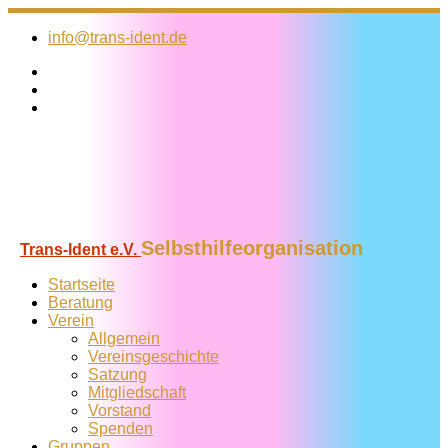
Zum
Inhalt
info@trans-ident.de
springen
Selbsthilfeorganisation
Trans-Ident e.V.
Startseite
Beratung
Verein
Allgemein
Vereins­geschichte
Satzung
Mitglied­schaft
Vorstand
Spenden
Gruppen