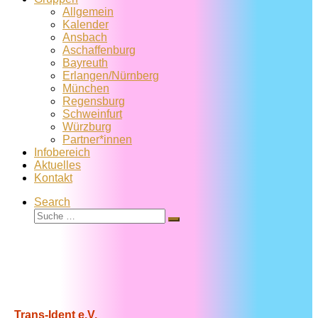
Allgemein
Kalender
Ansbach
Aschaffenburg
Bayreuth
Erlangen/Nürnberg
München
Regensburg
Schweinfurt
Würzburg
Partner*innen
Infobereich
Aktuelles
Kontakt
Search
Suche
Suche
…
Trans-Ident e.V.