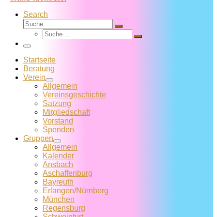
Search
Suche
Suche
Suche
…
Suche
…
Menü
Startseite
Beratung
Verein
Allgemein
Vereins­geschichte
Satzung
Mitglied­schaft
Vorstand
Spenden
Gruppen
Allgemein
Kalender
Ansbach
Aschaffenburg
Bayreuth
Erlangen/Nürnberg
München
Regensburg
Schweinfurt