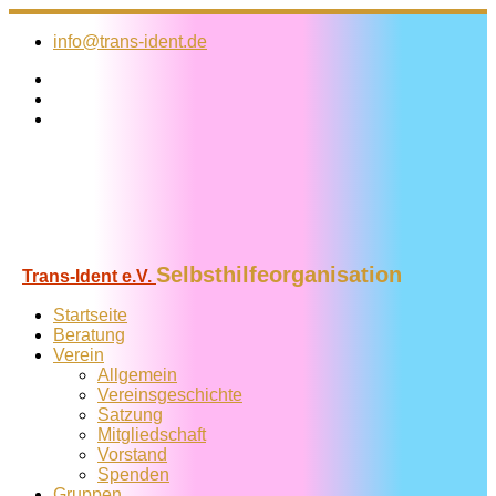
Zum
Inhalt
info@trans-ident.de
springen
Selbsthilfeorganisation
Trans-Ident e.V.
Startseite
Beratung
Verein
Allgemein
Vereins­geschichte
Satzung
Mitglied­schaft
Vorstand
Spenden
Gruppen