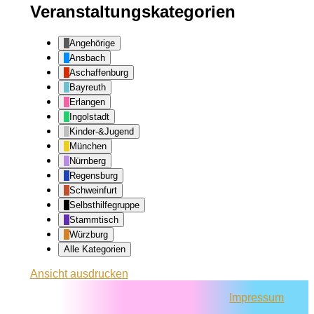
Veranstaltungskategorien
Angehörige
Ansbach
Aschaffenburg
Bayreuth
Erlangen
Ingolstadt
Kinder-&Jugend
München
Nürnberg
Regensburg
Schweinfurt
Selbsthilfegruppe
Stammtisch
Würzburg
Alle Kategorien
Ansicht
ausdrucken
Impressum