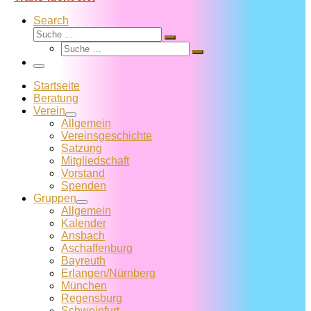
Search
Suche
Suche
Suche
…
Suche
…
Menü
Startseite
Beratung
Verein
Allgemein
Vereins­geschichte
Satzung
Mitglied­schaft
Vorstand
Spenden
Gruppen
Allgemein
Kalender
Ansbach
Aschaffenburg
Bayreuth
Erlangen/Nürnberg
München
Regensburg
Schweinfurt