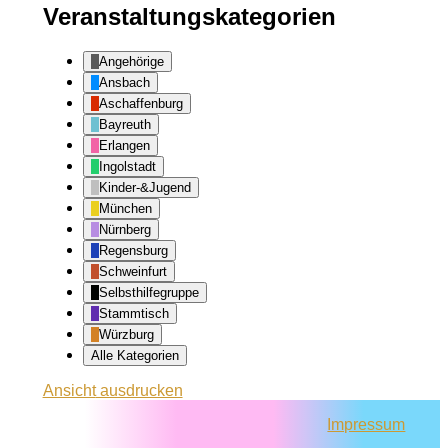
Veranstaltungskategorien
Angehörige
Ansbach
Aschaffenburg
Bayreuth
Erlangen
Ingolstadt
Kinder-&Jugend
München
Nürnberg
Regensburg
Schweinfurt
Selbsthilfegruppe
Stammtisch
Würzburg
Alle Kategorien
Ansicht
ausdrucken
Impressum