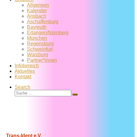
Allgemein
Kalender
Ansbach
Aschaffenburg
Bayreuth
Erlangen/Nürnberg
München
Regensburg
Schweinfurt
Würzburg
Partner*innen
Infobereich
Aktuelles
Kontakt
Search
Suche
Suche
…
Trans-Ident e.V.