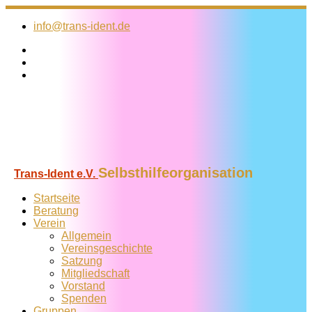
Zum
Inhalt
info@trans-ident.de
springen
Selbsthilfeorganisation
Trans-Ident e.V.
Startseite
Beratung
Verein
Allgemein
Vereins­geschichte
Satzung
Mitglied­schaft
Vorstand
Spenden
Gruppen