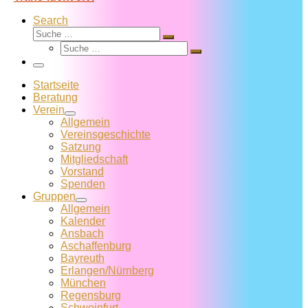
Search
Suche
Suche
Suche
…
Suche
…
Menü
Startseite
Beratung
Verein
Allgemein
Vereins­geschichte
Satzung
Mitglied­schaft
Vorstand
Spenden
Gruppen
Allgemein
Kalender
Ansbach
Aschaffenburg
Bayreuth
Erlangen/Nürnberg
München
Regensburg
Schweinfurt