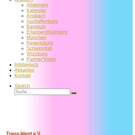
Allgemein
Kalender
Ansbach
Aschaffenburg
Bayreuth
Erlangen/Nürnberg
München
Regensburg
Schweinfurt
Würzburg
Partner*innen
Infobereich
Aktuelles
Kontakt
Search
Suche
Suche
…
Trans-Ident e.V.