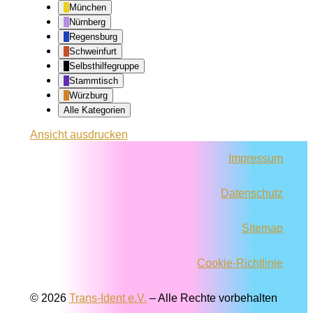
München
Nürnberg
Regensburg
Schweinfurt
Selbsthilfegruppe
Stammtisch
Würzburg
Alle Kategorien
Ansicht
ausdrucken
Impressum
Datenschutz
Sitemap
Cookie-Richtlinie
© 2026
Trans-Ident e.V.
–
Alle Rechte vorbehalten