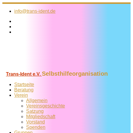
Zum
Inhalt
info@trans-ident.de
springen
Selbsthilfeorganisation
Trans-Ident e.V.
Startseite
Beratung
Verein
Allgemein
Vereins­geschichte
Satzung
Mitglied­schaft
Vorstand
Spenden
Gruppen