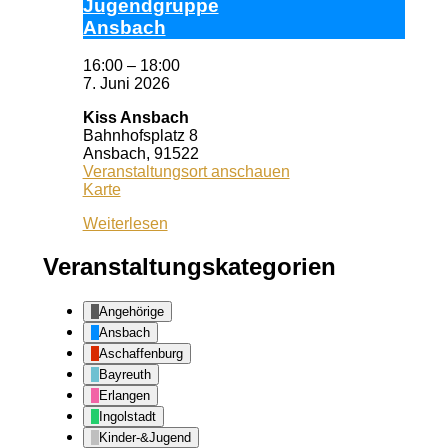
Ju­gend­grup­pe
Ans­bach
16:00
–
18:00
7. Juni 2026
Kiss Ansbach
Bahnhofsplatz 8
Ansbach
,
91522
Veranstaltungsort anschauen
Kiss
Karte
Ansbach
Weiterlesen
Veranstaltungskategorien
Angehörige
Ansbach
Aschaffenburg
Bayreuth
Erlangen
Ingolstadt
Kinder-&Jugend