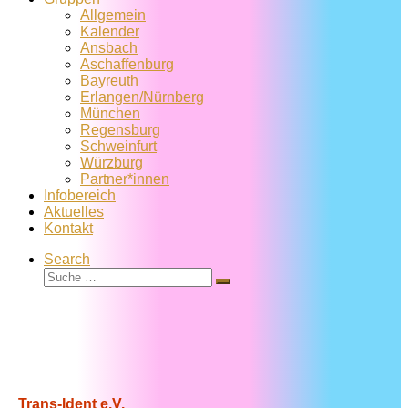
Allgemein
Kalender
Ansbach
Aschaffenburg
Bayreuth
Erlangen/Nürnberg
München
Regensburg
Schweinfurt
Würzburg
Partner*innen
Infobereich
Aktuelles
Kontakt
Search
Suche
Suche
…
Trans-Ident e.V.