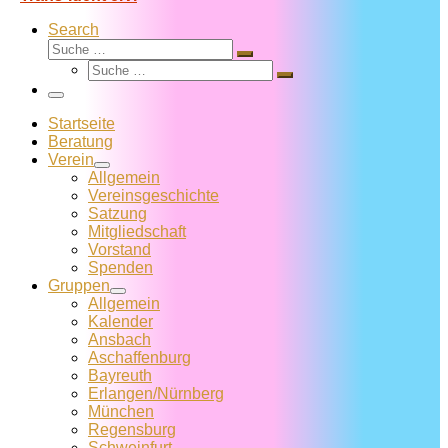
Search
Suche
Suche
Suche
…
Suche
…
Menü
Startseite
Beratung
Verein
Allgemein
Vereins­geschichte
Satzung
Mitglied­schaft
Vorstand
Spenden
Gruppen
Allgemein
Kalender
Ansbach
Aschaffenburg
Bayreuth
Erlangen/Nürnberg
München
Regensburg
Schweinfurt