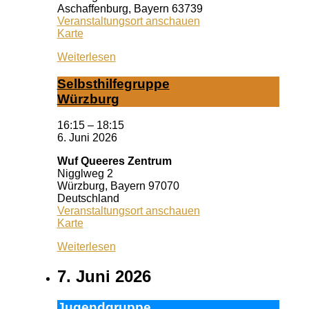
Aschaffenburg
,
Bayern
63739
Veranstaltungsort anschauen
Bildungsbüro
Karte
Aschaffenburg
Weiterlesen
Selbst­hil­fe­grup­pe
Würz­burg
16:15
–
18:15
6. Juni 2026
Wuf Queeres Zentrum
Nigglweg 2
Würzburg
,
Bayern
97070
Deutschland
Veranstaltungsort anschauen
Wuf
Karte
Queeres
Weiterlesen
Zentrum
7. Juni 2026
Ju­gend­grup­pe