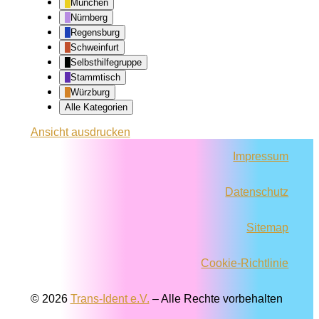
München
Nürnberg
Regensburg
Schweinfurt
Selbsthilfegruppe
Stammtisch
Würzburg
Alle Kategorien
Ansicht
ausdrucken
Impressum
Datenschutz
Sitemap
Cookie-Richtlinie
© 2026
Trans-Ident e.V.
–
Alle Rechte vorbehalten