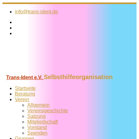
Zum
Inhalt
info@trans-ident.de
springen
Selbsthilfeorganisation
Trans-Ident e.V.
Startseite
Beratung
Verein
Allgemein
Vereins­geschichte
Satzung
Mitglied­schaft
Vorstand
Spenden
Gruppen