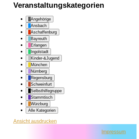
Veranstaltungskategorien
Angehörige
Ansbach
Aschaffenburg
Bayreuth
Erlangen
Ingolstadt
Kinder-&Jugend
München
Nürnberg
Regensburg
Schweinfurt
Selbsthilfegruppe
Stammtisch
Würzburg
Alle Kategorien
Ansicht
ausdrucken
Impressum