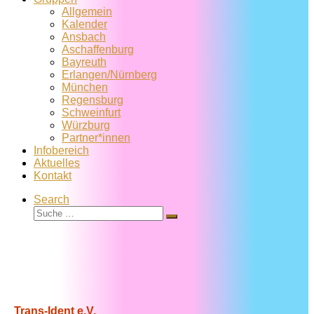
Allgemein
Kalender
Ansbach
Aschaffenburg
Bayreuth
Erlangen/Nürnberg
München
Regensburg
Schweinfurt
Würzburg
Partner*innen
Infobereich
Aktuelles
Kontakt
Search
Suche
Suche
…
Trans-Ident e.V.