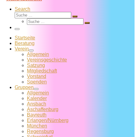
Search
Suche
Suche
Suche
…
Suche
…
Menü
Startseite
Beratung
Verein
Allgemein
Vereins­geschichte
Satzung
Mitglied­schaft
Vorstand
Spenden
Gruppen
Allgemein
Kalender
Ansbach
Aschaffenburg
Bayreuth
Erlangen/Nürnberg
München
Regensburg
Schweinfurt