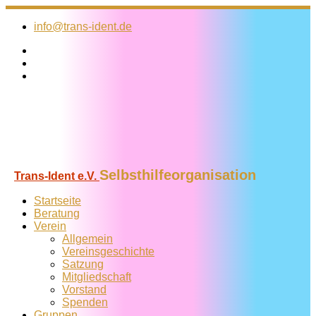
Zum
Inhalt
info@trans-ident.de
springen
Selbsthilfeorganisation
Trans-Ident e.V.
Startseite
Beratung
Verein
Allgemein
Vereins­geschichte
Satzung
Mitglied­schaft
Vorstand
Spenden
Gruppen