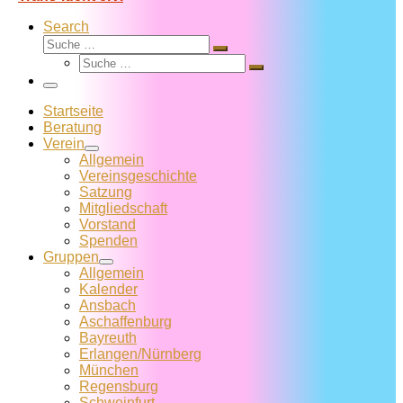
Search
Suche
Suche
Suche
…
Suche
…
Menü
Startseite
Beratung
Verein
Allgemein
Vereins­geschichte
Satzung
Mitglied­schaft
Vorstand
Spenden
Gruppen
Allgemein
Kalender
Ansbach
Aschaffenburg
Bayreuth
Erlangen/Nürnberg
München
Regensburg
Schweinfurt