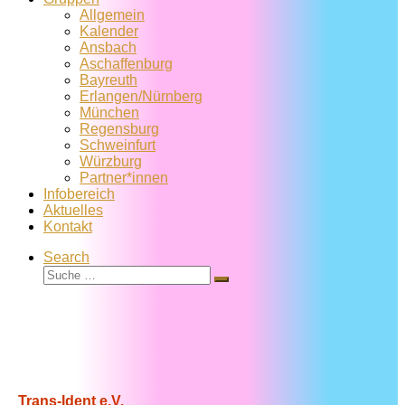
Allgemein
Kalender
Ansbach
Aschaffenburg
Bayreuth
Erlangen/Nürnberg
München
Regensburg
Schweinfurt
Würzburg
Partner*innen
Infobereich
Aktuelles
Kontakt
Search
Suche
Suche
…
Trans-Ident e.V.