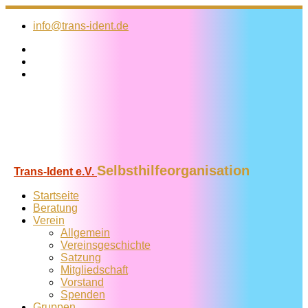
Zum
Inhalt
info@trans-ident.de
springen
Selbsthilfeorganisation
Trans-Ident e.V.
Startseite
Beratung
Verein
Allgemein
Vereins­geschichte
Satzung
Mitglied­schaft
Vorstand
Spenden
Gruppen