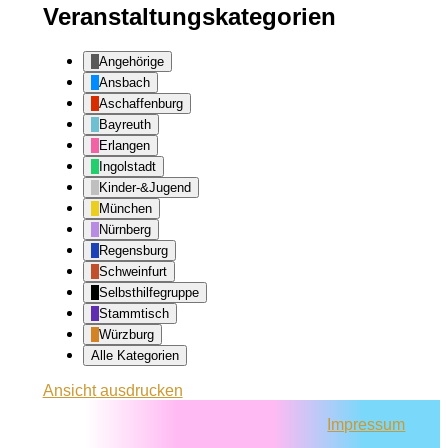
Veranstaltungskategorien
Angehörige
Ansbach
Aschaffenburg
Bayreuth
Erlangen
Ingolstadt
Kinder-&Jugend
München
Nürnberg
Regensburg
Schweinfurt
Selbsthilfegruppe
Stammtisch
Würzburg
Alle Kategorien
Ansicht
ausdrucken
Impressum