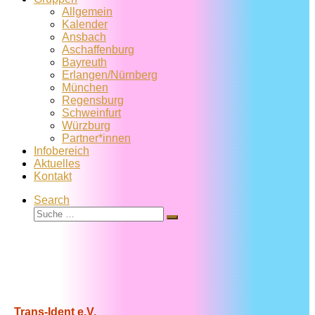
Allgemein
Kalender
Ansbach
Aschaffenburg
Bayreuth
Erlangen/Nürnberg
München
Regensburg
Schweinfurt
Würzburg
Partner*innen
Infobereich
Aktuelles
Kontakt
Search
Suche
Suche
…
Trans-Ident e.V.