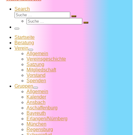
Search
Suche
Suche
Suche
…
Suche
…
Menü
Startseite
Beratung
Verein
Allgemein
Vereins­geschichte
Satzung
Mitglied­schaft
Vorstand
Spenden
Gruppen
Allgemein
Kalender
Ansbach
Aschaffenburg
Bayreuth
Erlangen/Nürnberg
München
Regensburg
Schweinfurt