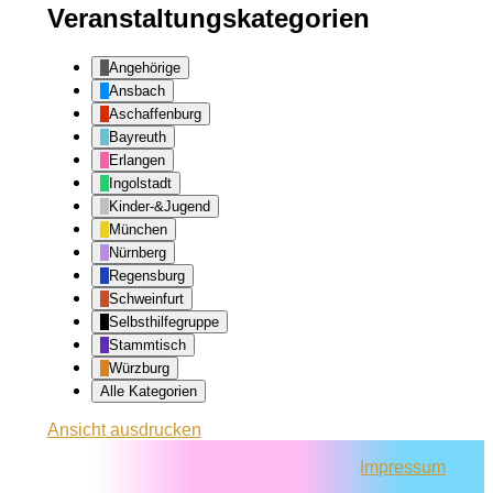
Veranstaltungskategorien
Angehörige
Ansbach
Aschaffenburg
Bayreuth
Erlangen
Ingolstadt
Kinder-&Jugend
München
Nürnberg
Regensburg
Schweinfurt
Selbsthilfegruppe
Stammtisch
Würzburg
Alle Kategorien
Ansicht
ausdrucken
Impressum