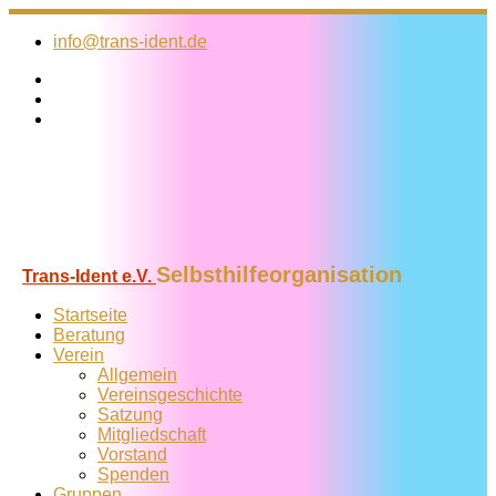
Zum
Inhalt
info@trans-ident.de
springen
Selbsthilfeorganisation
Trans-Ident e.V.
Startseite
Beratung
Verein
Allgemein
Vereins­geschichte
Satzung
Mitglied­schaft
Vorstand
Spenden
Gruppen