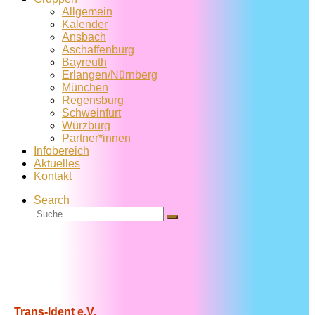
Allgemein
Kalender
Ansbach
Aschaffenburg
Bayreuth
Erlangen/Nürnberg
München
Regensburg
Schweinfurt
Würzburg
Partner*innen
Infobereich
Aktuelles
Kontakt
Search
Suche
Suche
…
Trans-Ident e.V.