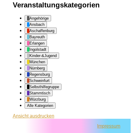
Veranstaltungskategorien
Angehörige
Ansbach
Aschaffenburg
Bayreuth
Erlangen
Ingolstadt
Kinder-&Jugend
München
Nürnberg
Regensburg
Schweinfurt
Selbsthilfegruppe
Stammtisch
Würzburg
Alle Kategorien
Ansicht
ausdrucken
Impressum