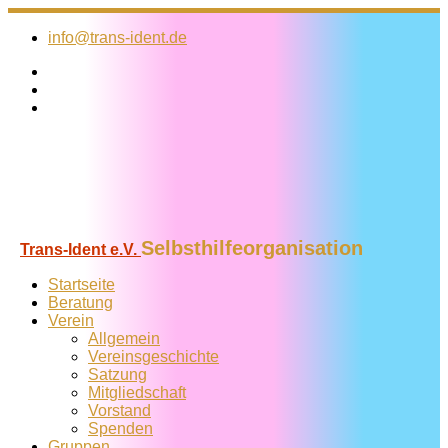
Zum
Inhalt
info@trans-ident.de
springen
Selbsthilfeorganisation
Trans-Ident e.V.
Startseite
Beratung
Verein
Allgemein
Vereins­geschichte
Satzung
Mitglied­schaft
Vorstand
Spenden
Gruppen