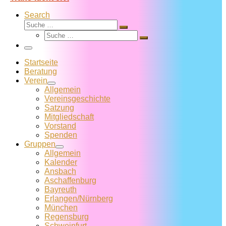
Search
Suche
Suche
Suche
…
Suche
…
Menü
Startseite
Beratung
Verein
Allgemein
Vereins­geschichte
Satzung
Mitglied­schaft
Vorstand
Spenden
Gruppen
Allgemein
Kalender
Ansbach
Aschaffenburg
Bayreuth
Erlangen/Nürnberg
München
Regensburg
Schweinfurt