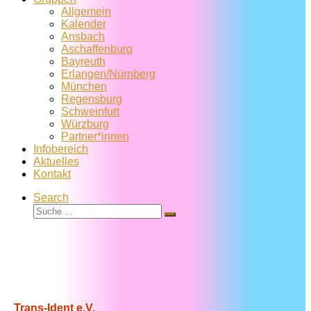
Allgemein
Kalender
Ansbach
Aschaffenburg
Bayreuth
Erlangen/Nürnberg
München
Regensburg
Schweinfurt
Würzburg
Partner*innen
Infobereich
Aktuelles
Kontakt
Search
Suche
Suche
…
Trans-Ident e.V.