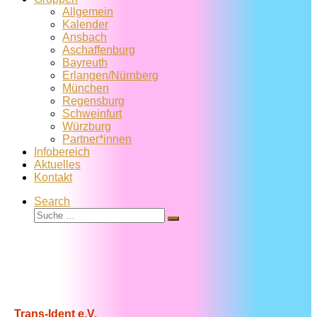
Allgemein
Kalender
Ansbach
Aschaffenburg
Bayreuth
Erlangen/Nürnberg
München
Regensburg
Schweinfurt
Würzburg
Partner*innen
Infobereich
Aktuelles
Kontakt
Search
Suche
Suche
…
Trans-Ident e.V.