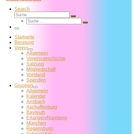
Search
Suche
Suche
Suche
…
Suche
…
Menü
Startseite
Beratung
Verein
Allgemein
Vereins­geschichte
Satzung
Mitglied­schaft
Vorstand
Spenden
Gruppen
Allgemein
Kalender
Ansbach
Aschaffenburg
Bayreuth
Erlangen/Nürnberg
München
Regensburg
Schweinfurt