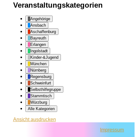
Veranstaltungskategorien
Angehörige
Ansbach
Aschaffenburg
Bayreuth
Erlangen
Ingolstadt
Kinder-&Jugend
München
Nürnberg
Regensburg
Schweinfurt
Selbsthilfegruppe
Stammtisch
Würzburg
Alle Kategorien
Ansicht
ausdrucken
Impressum