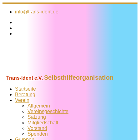
Zum
Inhalt
info@trans-ident.de
springen
Selbsthilfeorganisation
Trans-Ident e.V.
Startseite
Beratung
Verein
Allgemein
Vereins­geschichte
Satzung
Mitglied­schaft
Vorstand
Spenden
Gruppen