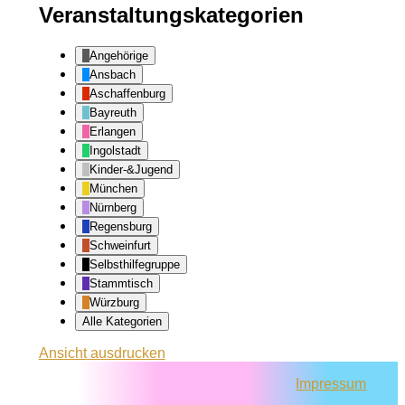
Veranstaltungskategorien
Angehörige
Ansbach
Aschaffenburg
Bayreuth
Erlangen
Ingolstadt
Kinder-&Jugend
München
Nürnberg
Regensburg
Schweinfurt
Selbsthilfegruppe
Stammtisch
Würzburg
Alle Kategorien
Ansicht
ausdrucken
Impressum