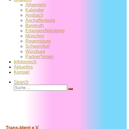
Allgemein
Kalender
Ansbach
Aschaffenburg
Bayreuth
Erlangen/Nürnberg
München
Regensburg
Schweinfurt
Würzburg
Partner*innen
Infobereich
Aktuelles
Kontakt
Search
Suche
Suche
…
Trans-Ident e.V.