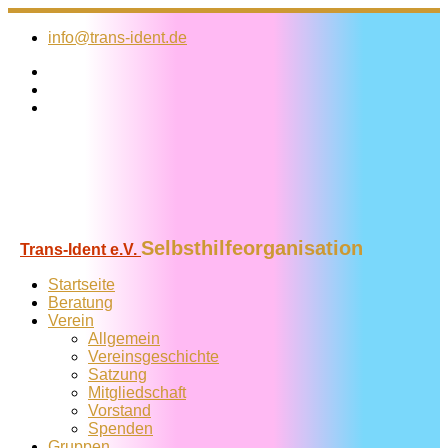
Zum
Inhalt
info@trans-ident.de
springen
Selbsthilfeorganisation
Trans-Ident e.V.
Startseite
Beratung
Verein
Allgemein
Vereins­geschichte
Satzung
Mitglied­schaft
Vorstand
Spenden
Gruppen