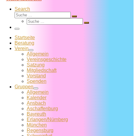
Search
Suche
Suche
Suche
…
Suche
…
Menü
Startseite
Beratung
Verein
Allgemein
Vereins­geschichte
Satzung
Mitglied­schaft
Vorstand
Spenden
Gruppen
Allgemein
Kalender
Ansbach
Aschaffenburg
Bayreuth
Erlangen/Nürnberg
München
Regensburg
Schweinfurt