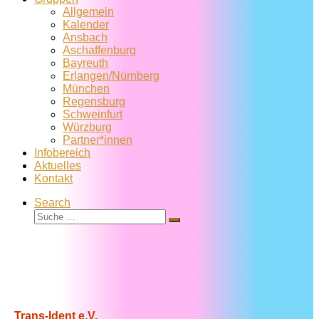
Allgemein
Kalender
Ansbach
Aschaffenburg
Bayreuth
Erlangen/Nürnberg
München
Regensburg
Schweinfurt
Würzburg
Partner*innen
Infobereich
Aktuelles
Kontakt
Search
Suche
Suche
…
Trans-Ident e.V.