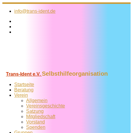
Zum
Inhalt
info@trans-ident.de
springen
Selbsthilfeorganisation
Trans-Ident e.V.
Startseite
Beratung
Verein
Allgemein
Vereins­geschichte
Satzung
Mitglied­schaft
Vorstand
Spenden
Gruppen