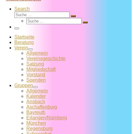
Search
Suche
Suche
Suche
…
Suche
…
Menü
Startseite
Beratung
Verein
Allgemein
Vereins­geschichte
Satzung
Mitglied­schaft
Vorstand
Spenden
Gruppen
Allgemein
Kalender
Ansbach
Aschaffenburg
Bayreuth
Erlangen/Nürnberg
München
Regensburg
Schweinfurt