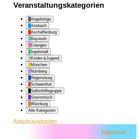
Veranstaltungskategorien
Angehörige
Ansbach
Aschaffenburg
Bayreuth
Erlangen
Ingolstadt
Kinder-&Jugend
München
Nürnberg
Regensburg
Schweinfurt
Selbsthilfegruppe
Stammtisch
Würzburg
Alle Kategorien
Ansicht
ausdrucken
Impressum