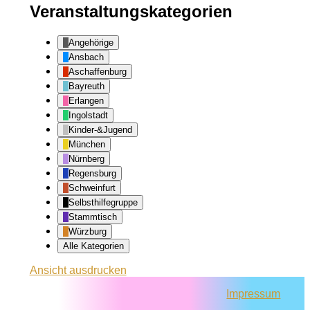
Veranstaltungskategorien
Angehörige
Ansbach
Aschaffenburg
Bayreuth
Erlangen
Ingolstadt
Kinder-&Jugend
München
Nürnberg
Regensburg
Schweinfurt
Selbsthilfegruppe
Stammtisch
Würzburg
Alle Kategorien
Ansicht
ausdrucken
Impressum