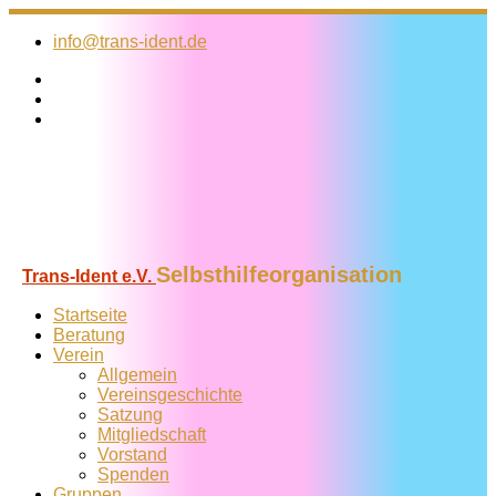
Zum
Inhalt
info@trans-ident.de
springen
Selbsthilfeorganisation
Trans-Ident e.V.
Startseite
Beratung
Verein
Allgemein
Vereins­geschichte
Satzung
Mitglied­schaft
Vorstand
Spenden
Gruppen