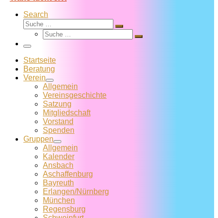
Search
Suche
Suche
Suche
…
Suche
…
Menü
Startseite
Beratung
Verein
Allgemein
Vereins­geschichte
Satzung
Mitglied­schaft
Vorstand
Spenden
Gruppen
Allgemein
Kalender
Ansbach
Aschaffenburg
Bayreuth
Erlangen/Nürnberg
München
Regensburg
Schweinfurt