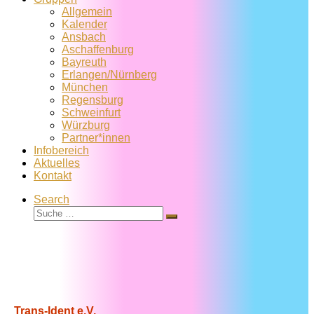
Allgemein
Kalender
Ansbach
Aschaffenburg
Bayreuth
Erlangen/Nürnberg
München
Regensburg
Schweinfurt
Würzburg
Partner*innen
Infobereich
Aktuelles
Kontakt
Search
Suche
Suche
…
Trans-Ident e.V.