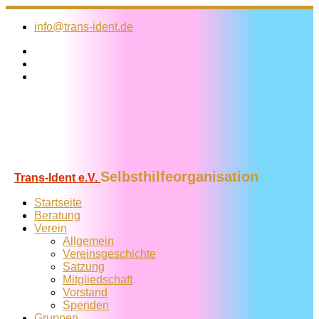
Zum
Inhalt
info@trans-ident.de
springen
Selbsthilfeorganisation
Trans-Ident e.V.
Startseite
Beratung
Verein
Allgemein
Vereins­geschichte
Satzung
Mitglied­schaft
Vorstand
Spenden
Gruppen