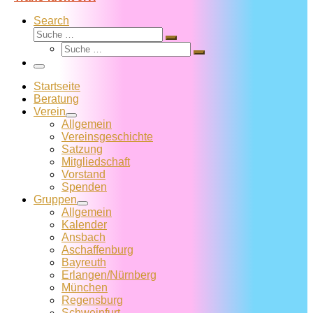
Search
Suche
Suche
Suche
…
Suche
…
Menü
Startseite
Beratung
Verein
Allgemein
Vereins­geschichte
Satzung
Mitglied­schaft
Vorstand
Spenden
Gruppen
Allgemein
Kalender
Ansbach
Aschaffenburg
Bayreuth
Erlangen/Nürnberg
München
Regensburg
Schweinfurt