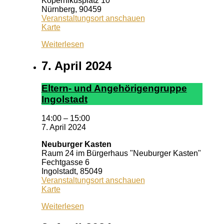
Kopernikusplatz 10
Nürnberg
,
90459
Veranstaltungsort anschauen
Pizzeria
Karte
Dario
Weiterlesen
7. April 2024
El­tern- und An­ge­hör­ig­en­grup­pe
In­gol­stadt
14:00
–
15:00
7. April 2024
Neuburger Kasten
Raum 24 im Bürgerhaus "Neuburger Kasten"
Fechtgasse 6
Ingolstadt
,
85049
Veranstaltungsort anschauen
Neuburger
Karte
Kasten
Weiterlesen