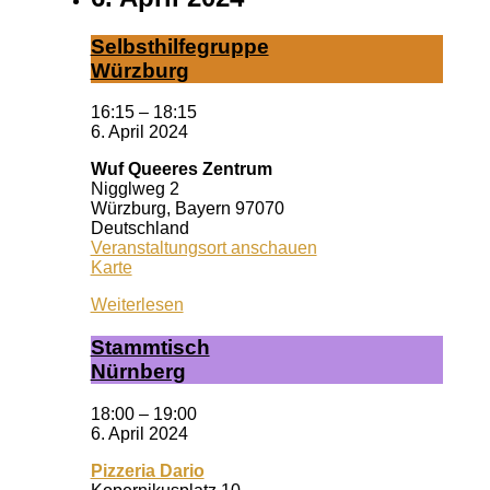
Selbst­hil­fe­grup­pe
Würz­burg
16:15
–
18:15
6. April 2024
Wuf Queeres Zentrum
Nigglweg 2
Würzburg
,
Bayern
97070
Deutschland
Veranstaltungsort anschauen
Wuf
Karte
Queeres
Weiterlesen
Zentrum
Stamm­tisch
Nürn­berg
18:00
–
19:00
6. April 2024
Pizzeria Dario