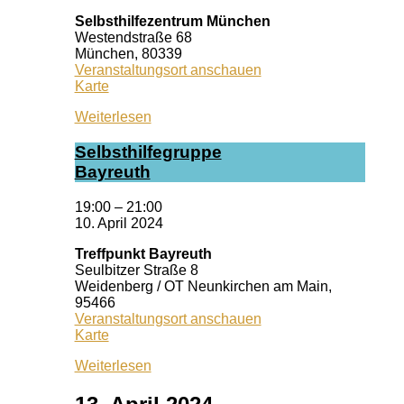
Selbsthilfezentrum München
Westendstraße 68
München
,
80339
Veranstaltungsort anschauen
Selbsthilfezentrum
Karte
München
Weiterlesen
Selbst­hil­fe­grup­pe
Bay­reuth
19:00
–
21:00
10. April 2024
Treffpunkt Bayreuth
Seulbitzer Straße 8
Weidenberg / OT Neunkirchen am Main
,
95466
Veranstaltungsort anschauen
Treffpunkt
Karte
Bayreuth
Weiterlesen