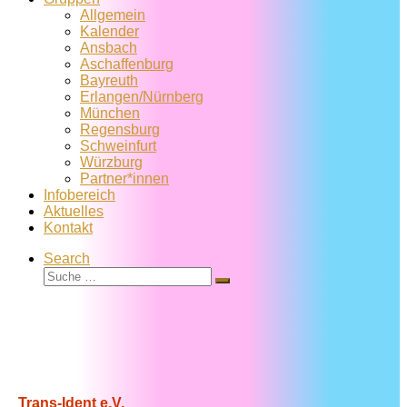
Allgemein
Kalender
Ansbach
Aschaffenburg
Bayreuth
Erlangen/Nürnberg
München
Regensburg
Schweinfurt
Würzburg
Partner*innen
Infobereich
Aktuelles
Kontakt
Search
Suche
Suche
…
Trans-Ident e.V.