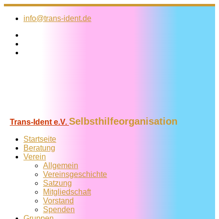
Zum
Inhalt
info@trans-ident.de
springen
Selbsthilfeorganisation
Trans-Ident e.V.
Startseite
Beratung
Verein
Allgemein
Vereins­geschichte
Satzung
Mitglied­schaft
Vorstand
Spenden
Gruppen