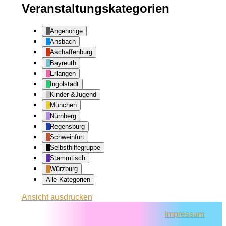
Veranstaltungskategorien
Angehörige
Ansbach
Aschaffenburg
Bayreuth
Erlangen
Ingolstadt
Kinder-&Jugend
München
Nürnberg
Regensburg
Schweinfurt
Selbsthilfegruppe
Stammtisch
Würzburg
Alle Kategorien
Ansicht
ausdrucken
Impressum