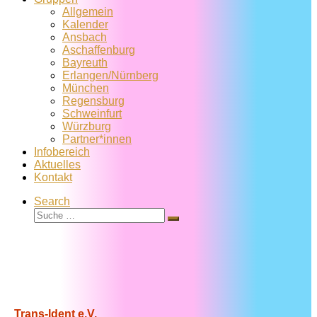
Allgemein
Kalender
Ansbach
Aschaffenburg
Bayreuth
Erlangen/Nürnberg
München
Regensburg
Schweinfurt
Würzburg
Partner*innen
Infobereich
Aktuelles
Kontakt
Search
Suche
Suche
…
Trans-Ident e.V.