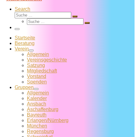
Search
Suche
Suche
Suche
…
Suche
…
Menü
Startseite
Beratung
Verein
Allgemein
Vereins­geschichte
Satzung
Mitglied­schaft
Vorstand
Spenden
Gruppen
Allgemein
Kalender
Ansbach
Aschaffenburg
Bayreuth
Erlangen/Nürnberg
München
Regensburg
Schweinfurt