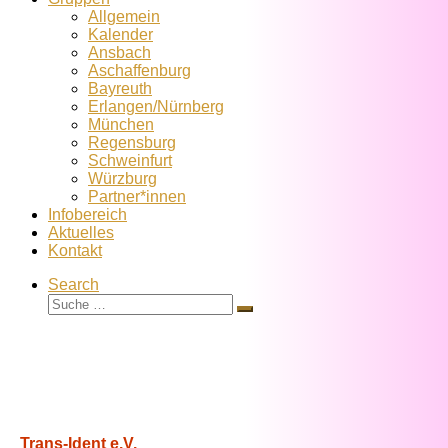
Allgemein
Kalender
Ansbach
Aschaffenburg
Bayreuth
Erlangen/Nürnberg
München
Regensburg
Schweinfurt
Würzburg
Partner*innen
Infobereich
Aktuelles
Kontakt
Search
Suche
Suche
…
Trans-Ident e.V.