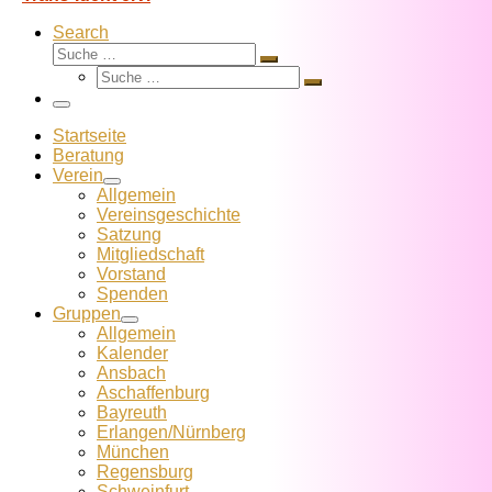
Search
Suche
Suche
Suche
…
Suche
…
Menü
Startseite
Beratung
Verein
Allgemein
Vereins­geschichte
Satzung
Mitglied­schaft
Vorstand
Spenden
Gruppen
Allgemein
Kalender
Ansbach
Aschaffenburg
Bayreuth
Erlangen/Nürnberg
München
Regensburg
Schweinfurt