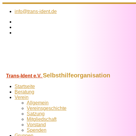
Zum
Inhalt
info@trans-ident.de
springen
Selbsthilfeorganisation
Trans-Ident e.V.
Startseite
Beratung
Verein
Allgemein
Vereins­geschichte
Satzung
Mitglied­schaft
Vorstand
Spenden
Gruppen