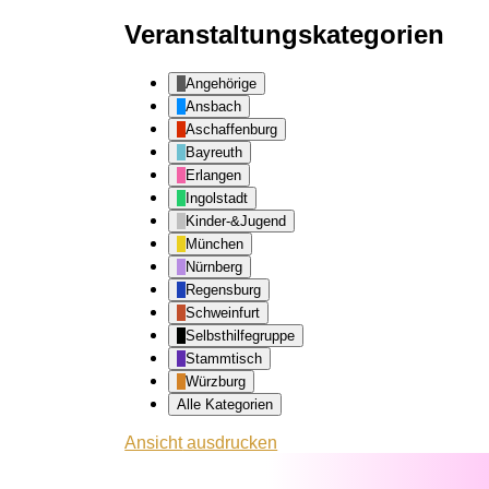
Veranstaltungskategorien
Angehörige
Ansbach
Aschaffenburg
Bayreuth
Erlangen
Ingolstadt
Kinder-&Jugend
München
Nürnberg
Regensburg
Schweinfurt
Selbsthilfegruppe
Stammtisch
Würzburg
Alle Kategorien
Ansicht
ausdrucken