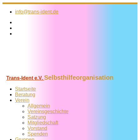
Zum
Inhalt
info@trans-ident.de
springen
Selbsthilfeorganisation
Trans-Ident e.V.
Startseite
Beratung
Verein
Allgemein
Vereins­geschichte
Satzung
Mitglied­schaft
Vorstand
Spenden
Gruppen