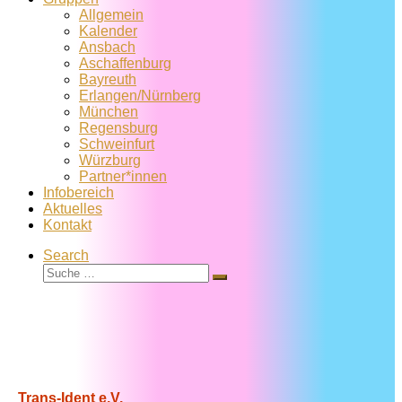
Allgemein
Kalender
Ansbach
Aschaffenburg
Bayreuth
Erlangen/Nürnberg
München
Regensburg
Schweinfurt
Würzburg
Partner*innen
Infobereich
Aktuelles
Kontakt
Search
Suche
Suche
…
Trans-Ident e.V.