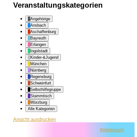
Veranstaltungskategorien
Angehörige
Ansbach
Aschaffenburg
Bayreuth
Erlangen
Ingolstadt
Kinder-&Jugend
München
Nürnberg
Regensburg
Schweinfurt
Selbsthilfegruppe
Stammtisch
Würzburg
Alle Kategorien
Ansicht
ausdrucken
Impressum