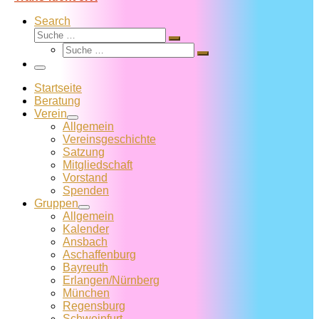
Search
Suche
Suche
Suche
…
Suche
…
Menü
Startseite
Beratung
Verein
Allgemein
Vereins­geschichte
Satzung
Mitglied­schaft
Vorstand
Spenden
Gruppen
Allgemein
Kalender
Ansbach
Aschaffenburg
Bayreuth
Erlangen/Nürnberg
München
Regensburg
Schweinfurt