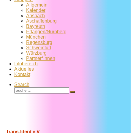
Allgemein
Kalender
Ansbach
Aschaffenburg
Bayreuth
Erlangen/Nürnberg
München
Regensburg
Schweinfurt
Würzburg
Partner*innen
Infobereich
Aktuelles
Kontakt
Search
Suche
Suche
…
Trans-Ident e.V.