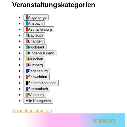
Veranstaltungskategorien
Angehörige
Ansbach
Aschaffenburg
Bayreuth
Erlangen
Ingolstadt
Kinder-&Jugend
München
Nürnberg
Regensburg
Schweinfurt
Selbsthilfegruppe
Stammtisch
Würzburg
Alle Kategorien
Ansicht
ausdrucken
Impressum