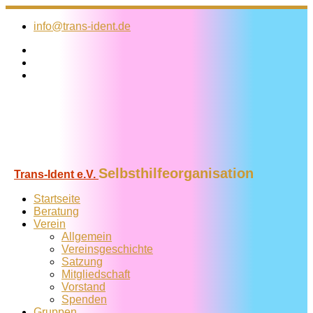
Zum
Inhalt
info@trans-ident.de
springen
Selbsthilfeorganisation
Trans-Ident e.V.
Startseite
Beratung
Verein
Allgemein
Vereins­geschichte
Satzung
Mitglied­schaft
Vorstand
Spenden
Gruppen