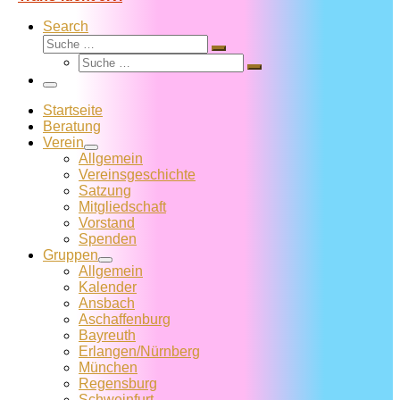
Search
Suche
Suche
Suche
…
Suche
…
Menü
Startseite
Beratung
Verein
Allgemein
Vereins­geschichte
Satzung
Mitglied­schaft
Vorstand
Spenden
Gruppen
Allgemein
Kalender
Ansbach
Aschaffenburg
Bayreuth
Erlangen/Nürnberg
München
Regensburg
Schweinfurt