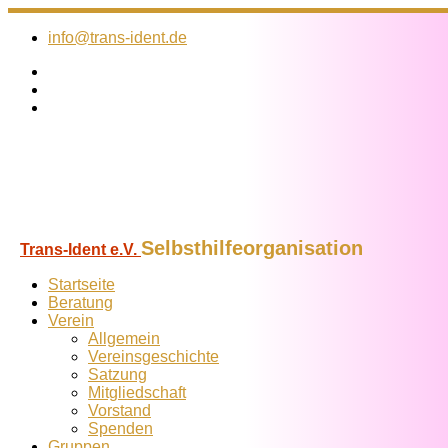
Zum
Inhalt
info@trans-ident.de
springen
Selbsthilfeorganisation
Trans-Ident e.V.
Startseite
Beratung
Verein
Allgemein
Vereins­geschichte
Satzung
Mitglied­schaft
Vorstand
Spenden
Gruppen