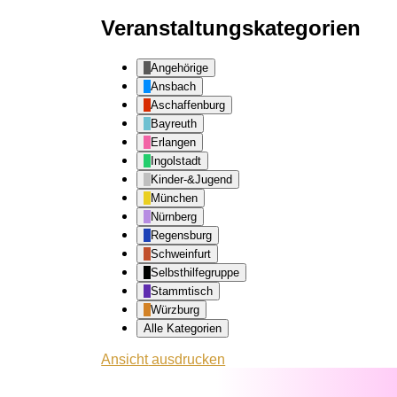
Veranstaltungskategorien
Angehörige
Ansbach
Aschaffenburg
Bayreuth
Erlangen
Ingolstadt
Kinder-&Jugend
München
Nürnberg
Regensburg
Schweinfurt
Selbsthilfegruppe
Stammtisch
Würzburg
Alle Kategorien
Ansicht
ausdrucken