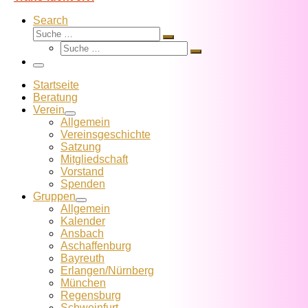
Search
Suche
Suche
Suche
…
Suche
…
Menü
Startseite
Beratung
Verein
Allgemein
Vereins­geschichte
Satzung
Mitglied­schaft
Vorstand
Spenden
Gruppen
Allgemein
Kalender
Ansbach
Aschaffenburg
Bayreuth
Erlangen/Nürnberg
München
Regensburg
Schweinfurt