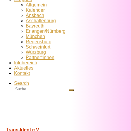
Allgemein
Kalender
Ansbach
Aschaffenburg
Bayreuth
Erlangen/Nürnberg
München
Regensburg
Schweinfurt
Würzburg
Partner*innen
Infobereich
Aktuelles
Kontakt
Search
Suche
Suche
…
Trans-Ident e.V.