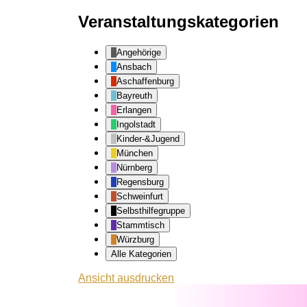
Veranstaltungskategorien
Angehörige
Ansbach
Aschaffenburg
Bayreuth
Erlangen
Ingolstadt
Kinder-&Jugend
München
Nürnberg
Regensburg
Schweinfurt
Selbsthilfegruppe
Stammtisch
Würzburg
Alle Kategorien
Ansicht
ausdrucken