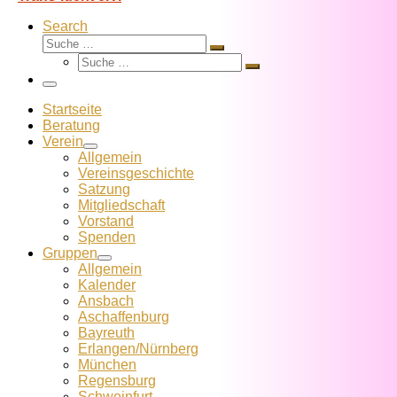
Search
Suche
Suche
Suche
…
Suche
…
Menü
Startseite
Beratung
Verein
Allgemein
Vereins­geschichte
Satzung
Mitglied­schaft
Vorstand
Spenden
Gruppen
Allgemein
Kalender
Ansbach
Aschaffenburg
Bayreuth
Erlangen/Nürnberg
München
Regensburg
Schweinfurt