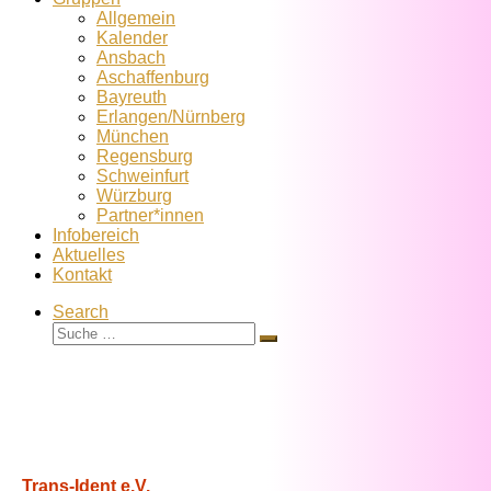
Allgemein
Kalender
Ansbach
Aschaffenburg
Bayreuth
Erlangen/Nürnberg
München
Regensburg
Schweinfurt
Würzburg
Partner*innen
Infobereich
Aktuelles
Kontakt
Search
Suche
Suche
…
Trans-Ident e.V.