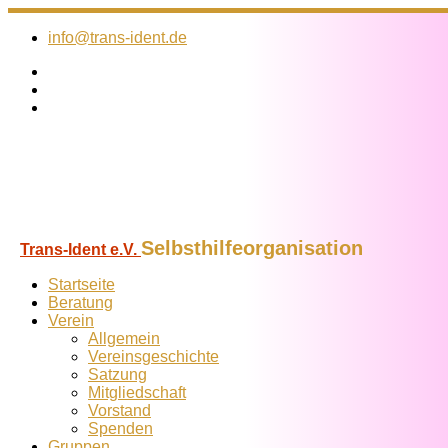
Zum
Inhalt
info@trans-ident.de
springen
Selbsthilfeorganisation
Trans-Ident e.V.
Startseite
Beratung
Verein
Allgemein
Vereins­geschichte
Satzung
Mitglied­schaft
Vorstand
Spenden
Gruppen