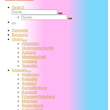
Search
Suche
Suche
Suche
…
Suche
…
Menü
Startseite
Beratung
Verein
Allgemein
Vereins­geschichte
Satzung
Mitglied­schaft
Vorstand
Spenden
Gruppen
Allgemein
Kalender
Ansbach
Aschaffenburg
Bayreuth
Erlangen/Nürnberg
München
Regensburg
Schweinfurt