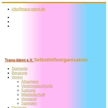
Zum
Inhalt
info@trans-ident.de
springen
Selbsthilfeorganisation
Trans-Ident e.V.
Startseite
Beratung
Verein
Allgemein
Vereins­geschichte
Satzung
Mitglied­schaft
Vorstand
Spenden
Gruppen