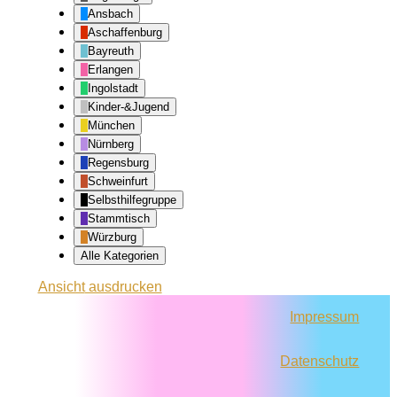
Ansbach
Aschaffenburg
Bayreuth
Erlangen
Ingolstadt
Kinder-&Jugend
München
Nürnberg
Regensburg
Schweinfurt
Selbsthilfegruppe
Stammtisch
Würzburg
Alle Kategorien
Ansicht
ausdrucken
Impressum
Datenschutz