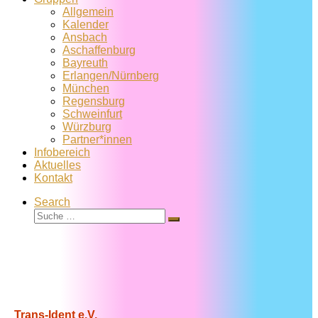
Allgemein
Kalender
Ansbach
Aschaffenburg
Bayreuth
Erlangen/Nürnberg
München
Regensburg
Schweinfurt
Würzburg
Partner*innen
Infobereich
Aktuelles
Kontakt
Search
Suche
Suche
…
Trans-Ident e.V.