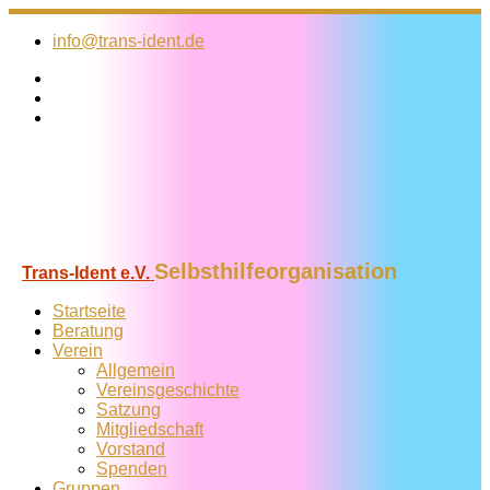
Zum
Inhalt
info@trans-ident.de
springen
Selbsthilfeorganisation
Trans-Ident e.V.
Startseite
Beratung
Verein
Allgemein
Vereins­geschichte
Satzung
Mitglied­schaft
Vorstand
Spenden
Gruppen