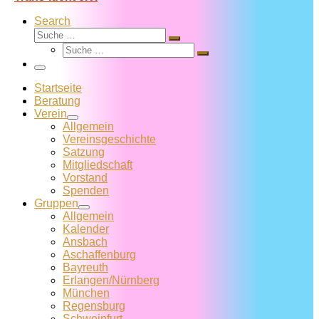
Search
Suche
Suche
Suche
…
Suche
…
Menü
Startseite
Beratung
Verein
Allgemein
Vereins­geschichte
Satzung
Mitglied­schaft
Vorstand
Spenden
Gruppen
Allgemein
Kalender
Ansbach
Aschaffenburg
Bayreuth
Erlangen/Nürnberg
München
Regensburg
Schweinfurt