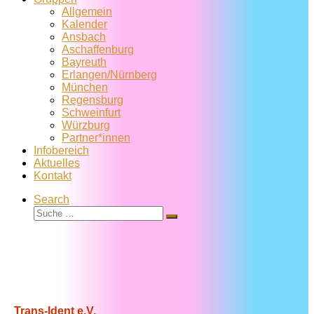
Allgemein
Kalender
Ansbach
Aschaffenburg
Bayreuth
Erlangen/Nürnberg
München
Regensburg
Schweinfurt
Würzburg
Partner*innen
Infobereich
Aktuelles
Kontakt
Search
Suche
Suche
…
Trans-Ident e.V.