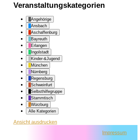
Veranstaltungskategorien
Angehörige
Ansbach
Aschaffenburg
Bayreuth
Erlangen
Ingolstadt
Kinder-&Jugend
München
Nürnberg
Regensburg
Schweinfurt
Selbsthilfegruppe
Stammtisch
Würzburg
Alle Kategorien
Ansicht
ausdrucken
Impressum