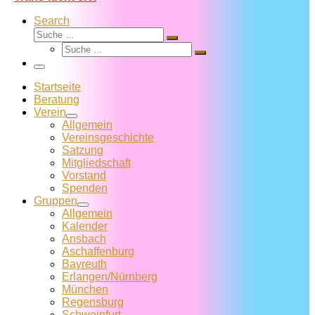
Search
Suche
Suche
Suche
…
Suche
…
Menü
Startseite
Beratung
Verein
Allgemein
Vereins­geschichte
Satzung
Mitglied­schaft
Vorstand
Spenden
Gruppen
Allgemein
Kalender
Ansbach
Aschaffenburg
Bayreuth
Erlangen/Nürnberg
München
Regensburg
Schweinfurt