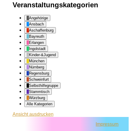
Veranstaltungskategorien
Angehörige
Ansbach
Aschaffenburg
Bayreuth
Erlangen
Ingolstadt
Kinder-&Jugend
München
Nürnberg
Regensburg
Schweinfurt
Selbsthilfegruppe
Stammtisch
Würzburg
Alle Kategorien
Ansicht
ausdrucken
Impressum