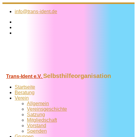
Zum
Inhalt
info@trans-ident.de
springen
Selbsthilfeorganisation
Trans-Ident e.V.
Startseite
Beratung
Verein
Allgemein
Vereins­geschichte
Satzung
Mitglied­schaft
Vorstand
Spenden
Gruppen