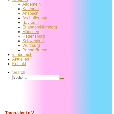
Allgemein
Kalender
Ansbach
Aschaffenburg
Bayreuth
Erlangen/Nürnberg
München
Regensburg
Schweinfurt
Würzburg
Partner*innen
Infobereich
Aktuelles
Kontakt
Search
Suche
Suche
…
Trans-Ident e.V.