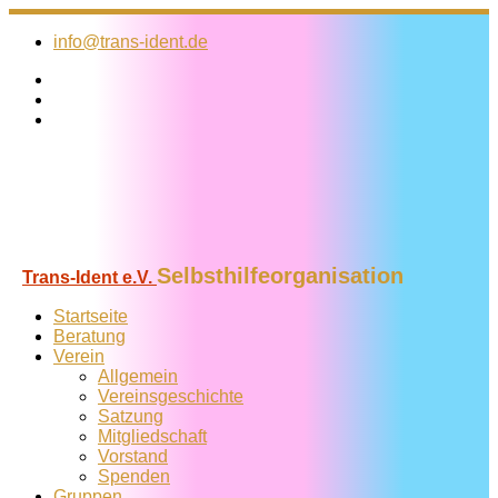
Zum
Inhalt
info@trans-ident.de
springen
Selbsthilfeorganisation
Trans-Ident e.V.
Startseite
Beratung
Verein
Allgemein
Vereins­geschichte
Satzung
Mitglied­schaft
Vorstand
Spenden
Gruppen