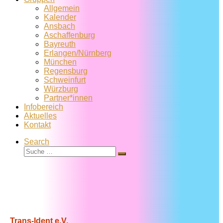
Allgemein
Kalender
Ansbach
Aschaffenburg
Bayreuth
Erlangen/Nürnberg
München
Regensburg
Schweinfurt
Würzburg
Partner*innen
Infobereich
Aktuelles
Kontakt
Search
Suche
Suche
…
Trans-Ident e.V.