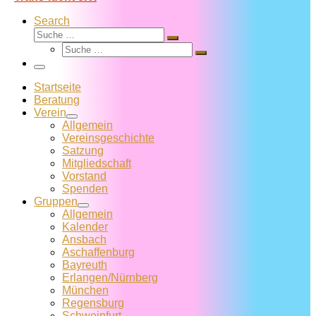
Search
Suche
Suche
Suche
…
Suche
…
Menü
Startseite
Beratung
Verein
Allgemein
Vereins­geschichte
Satzung
Mitglied­schaft
Vorstand
Spenden
Gruppen
Allgemein
Kalender
Ansbach
Aschaffenburg
Bayreuth
Erlangen/Nürnberg
München
Regensburg
Schweinfurt