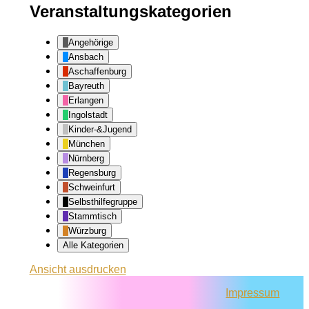
Veranstaltungskategorien
Angehörige
Ansbach
Aschaffenburg
Bayreuth
Erlangen
Ingolstadt
Kinder-&Jugend
München
Nürnberg
Regensburg
Schweinfurt
Selbsthilfegruppe
Stammtisch
Würzburg
Alle Kategorien
Ansicht
ausdrucken
Impressum