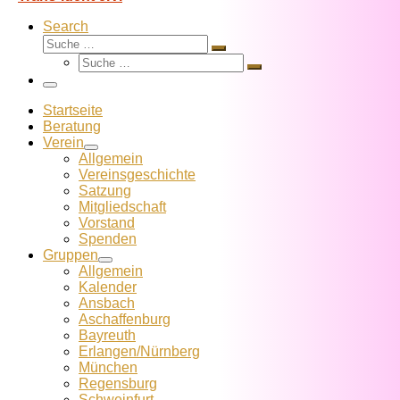
Search
Suche
Suche
Suche
…
Suche
…
Menü
Startseite
Beratung
Verein
Allgemein
Vereins­geschichte
Satzung
Mitglied­schaft
Vorstand
Spenden
Gruppen
Allgemein
Kalender
Ansbach
Aschaffenburg
Bayreuth
Erlangen/Nürnberg
München
Regensburg
Schweinfurt