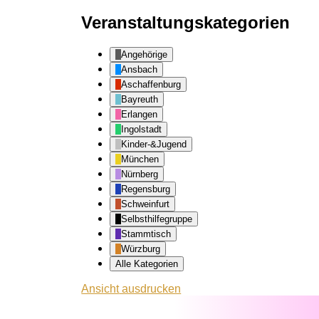
Veranstaltungskategorien
Angehörige
Ansbach
Aschaffenburg
Bayreuth
Erlangen
Ingolstadt
Kinder-&Jugend
München
Nürnberg
Regensburg
Schweinfurt
Selbsthilfegruppe
Stammtisch
Würzburg
Alle Kategorien
Ansicht
ausdrucken