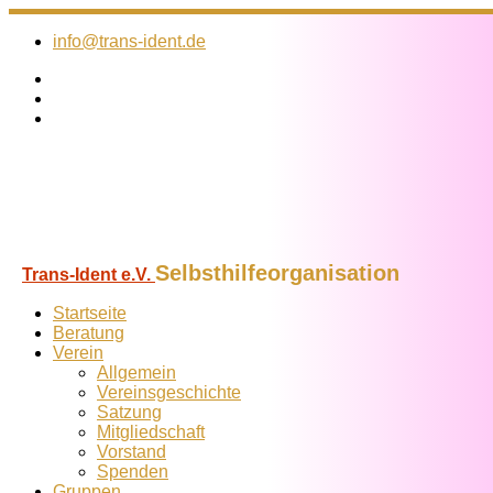
Zum
Inhalt
info@trans-ident.de
springen
Selbsthilfeorganisation
Trans-Ident e.V.
Startseite
Beratung
Verein
Allgemein
Vereins­geschichte
Satzung
Mitglied­schaft
Vorstand
Spenden
Gruppen