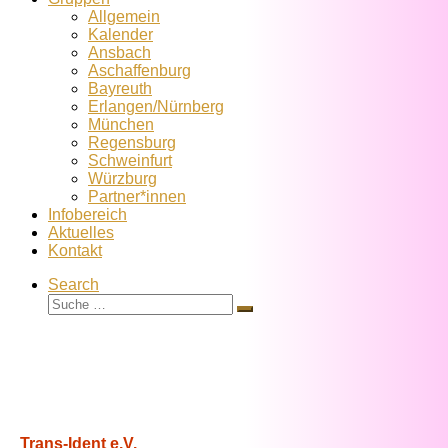
Allgemein
Kalender
Ansbach
Aschaffenburg
Bayreuth
Erlangen/Nürnberg
München
Regensburg
Schweinfurt
Würzburg
Partner*innen
Infobereich
Aktuelles
Kontakt
Search
Suche
Suche
…
Trans-Ident e.V.