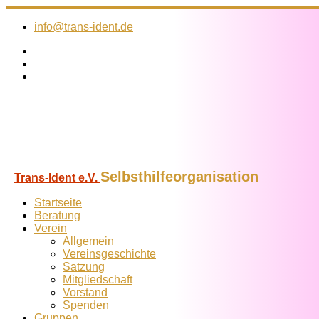
Zum
Inhalt
info@trans-ident.de
springen
Selbsthilfeorganisation
Trans-Ident e.V.
Startseite
Beratung
Verein
Allgemein
Vereins­geschichte
Satzung
Mitglied­schaft
Vorstand
Spenden
Gruppen