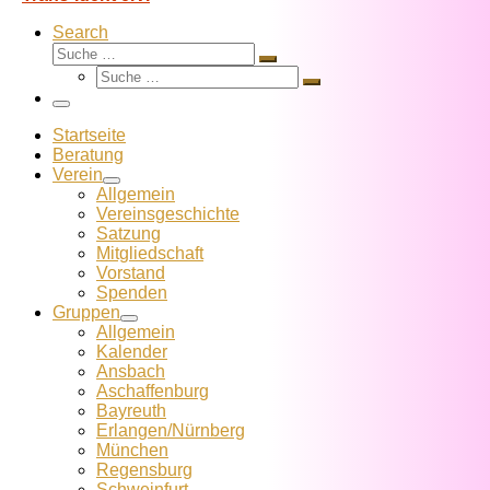
Search
Suche
Suche
Suche
…
Suche
…
Menü
Startseite
Beratung
Verein
Allgemein
Vereins­geschichte
Satzung
Mitglied­schaft
Vorstand
Spenden
Gruppen
Allgemein
Kalender
Ansbach
Aschaffenburg
Bayreuth
Erlangen/Nürnberg
München
Regensburg
Schweinfurt