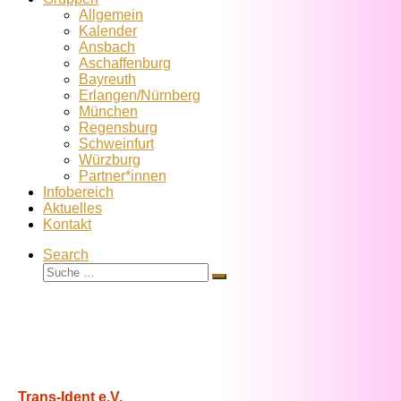
Allgemein
Kalender
Ansbach
Aschaffenburg
Bayreuth
Erlangen/Nürnberg
München
Regensburg
Schweinfurt
Würzburg
Partner*innen
Infobereich
Aktuelles
Kontakt
Search
Suche
Suche
…
Trans-Ident e.V.