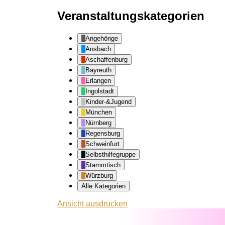
Veranstaltungskategorien
Angehörige
Ansbach
Aschaffenburg
Bayreuth
Erlangen
Ingolstadt
Kinder-&Jugend
München
Nürnberg
Regensburg
Schweinfurt
Selbsthilfegruppe
Stammtisch
Würzburg
Alle Kategorien
Ansicht
ausdrucken