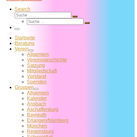
Search
Suche
Suche
Suche
…
Suche
…
Menü
Startseite
Beratung
Verein
Allgemein
Vereins­geschichte
Satzung
Mitglied­schaft
Vorstand
Spenden
Gruppen
Allgemein
Kalender
Ansbach
Aschaffenburg
Bayreuth
Erlangen/Nürnberg
München
Regensburg
Schweinfurt