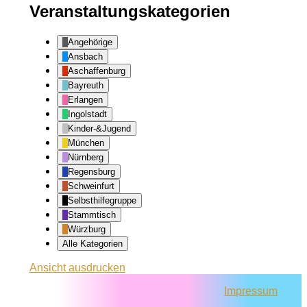
Veranstaltungskategorien
Angehörige
Ansbach
Aschaffenburg
Bayreuth
Erlangen
Ingolstadt
Kinder-&Jugend
München
Nürnberg
Regensburg
Schweinfurt
Selbsthilfegruppe
Stammtisch
Würzburg
Alle Kategorien
Ansicht
ausdrucken
Impressum