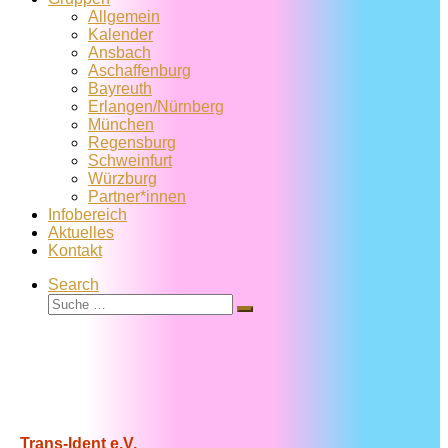
Allgemein
Kalender
Ansbach
Aschaffenburg
Bayreuth
Erlangen/Nürnberg
München
Regensburg
Schweinfurt
Würzburg
Partner*innen
Infobereich
Aktuelles
Kontakt
Search
Suche
Suche
…
Trans-Ident e.V.