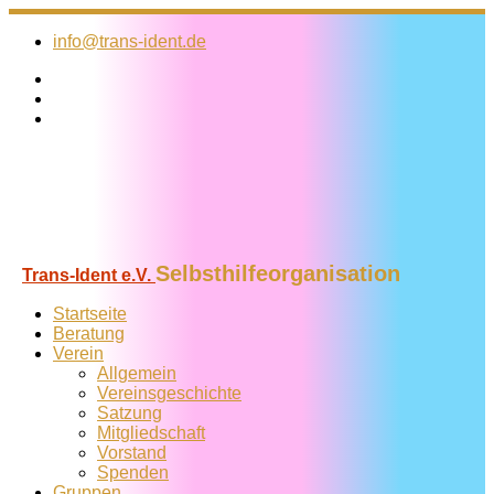
Zum
Inhalt
info@trans-ident.de
springen
Selbsthilfeorganisation
Trans-Ident e.V.
Startseite
Beratung
Verein
Allgemein
Vereins­geschichte
Satzung
Mitglied­schaft
Vorstand
Spenden
Gruppen