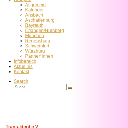
Allgemein
Kalender
Ansbach
Aschaffenburg
Bayreuth
Erlangen/Nürnberg
München
Regensburg
Schweinfurt
Würzburg
Partner*innen
Infobereich
Aktuelles
Kontakt
Search
Suche
Suche
…
Trans-Ident e.V.