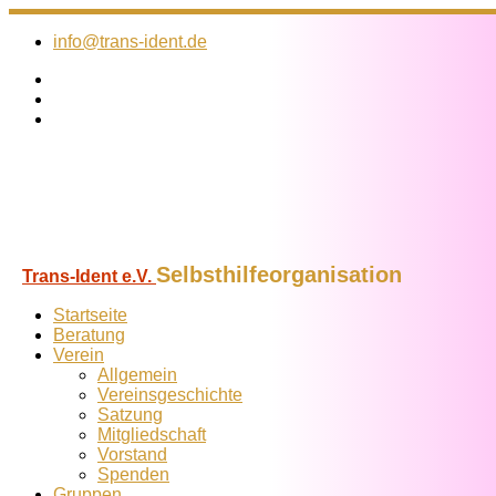
Zum
Inhalt
info@trans-ident.de
springen
Selbsthilfeorganisation
Trans-Ident e.V.
Startseite
Beratung
Verein
Allgemein
Vereins­geschichte
Satzung
Mitglied­schaft
Vorstand
Spenden
Gruppen