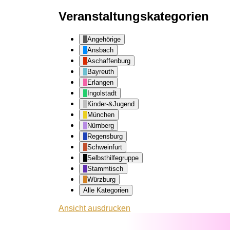
Veranstaltungskategorien
Angehörige
Ansbach
Aschaffenburg
Bayreuth
Erlangen
Ingolstadt
Kinder-&Jugend
München
Nürnberg
Regensburg
Schweinfurt
Selbsthilfegruppe
Stammtisch
Würzburg
Alle Kategorien
Ansicht
ausdrucken