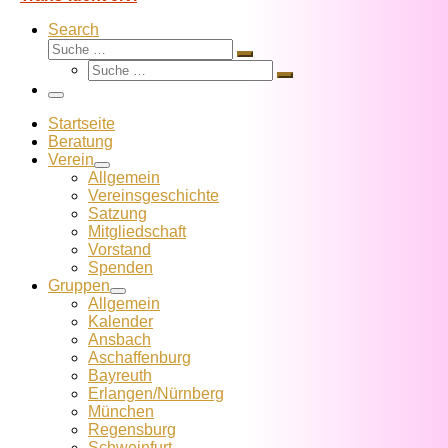
Search
Suche
Suche
Suche
…
Suche
…
Menü
Startseite
Beratung
Verein
Allgemein
Vereins­geschichte
Satzung
Mitglied­schaft
Vorstand
Spenden
Gruppen
Allgemein
Kalender
Ansbach
Aschaffenburg
Bayreuth
Erlangen/Nürnberg
München
Regensburg
Schweinfurt