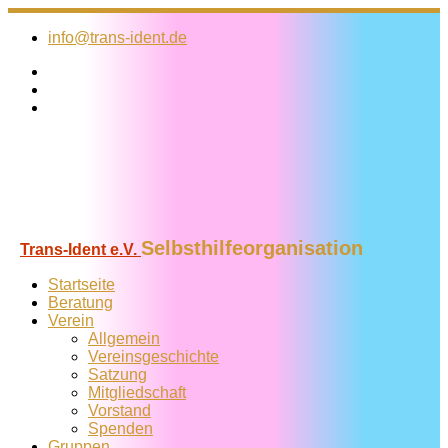
Zum
Inhalt
info@trans-ident.de
springen
Selbsthilfeorganisation
Trans-Ident e.V.
Startseite
Beratung
Verein
Allgemein
Vereins­geschichte
Satzung
Mitglied­schaft
Vorstand
Spenden
Gruppen