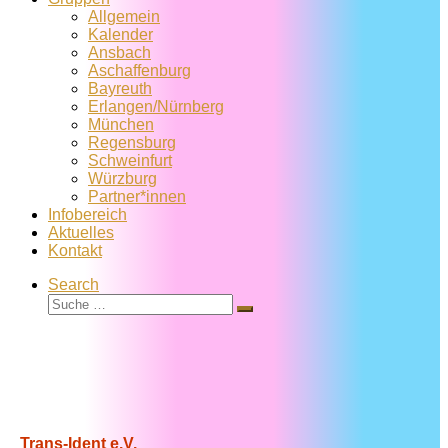
Allgemein
Kalender
Ansbach
Aschaffenburg
Bayreuth
Erlangen/Nürnberg
München
Regensburg
Schweinfurt
Würzburg
Partner*innen
Infobereich
Aktuelles
Kontakt
Search
Suche
Suche
…
Trans-Ident e.V.