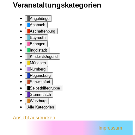
Veranstaltungskategorien
Angehörige
Ansbach
Aschaffenburg
Bayreuth
Erlangen
Ingolstadt
Kinder-&Jugend
München
Nürnberg
Regensburg
Schweinfurt
Selbsthilfegruppe
Stammtisch
Würzburg
Alle Kategorien
Ansicht
ausdrucken
Impressum