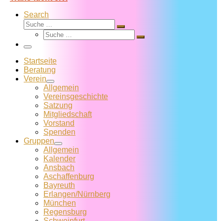
Search
Suche
Suche
Suche
…
Suche
…
Menü
Startseite
Beratung
Verein
Allgemein
Vereins­geschichte
Satzung
Mitglied­schaft
Vorstand
Spenden
Gruppen
Allgemein
Kalender
Ansbach
Aschaffenburg
Bayreuth
Erlangen/Nürnberg
München
Regensburg
Schweinfurt