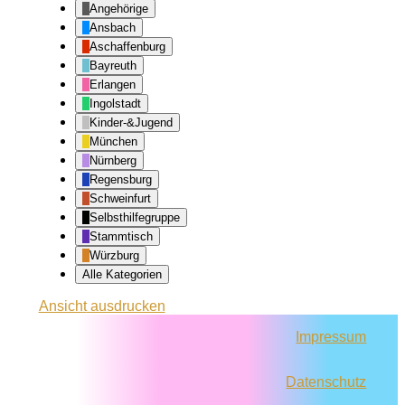
Angehörige
Ansbach
Aschaffenburg
Bayreuth
Erlangen
Ingolstadt
Kinder-&Jugend
München
Nürnberg
Regensburg
Schweinfurt
Selbsthilfegruppe
Stammtisch
Würzburg
Alle Kategorien
Ansicht
ausdrucken
Impressum
Datenschutz