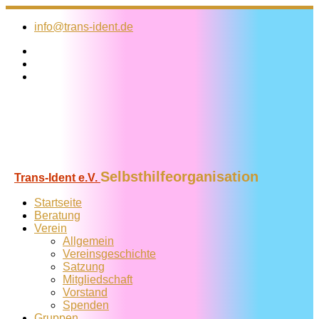
Zum
Inhalt
info@trans-ident.de
springen
Selbsthilfeorganisation
Trans-Ident e.V.
Startseite
Beratung
Verein
Allgemein
Vereins­geschichte
Satzung
Mitglied­schaft
Vorstand
Spenden
Gruppen