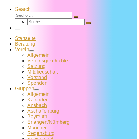
Search
Suche
Suche
Suche
…
Suche
…
Menü
Startseite
Beratung
Verein
Allgemein
Vereins­geschichte
Satzung
Mitglied­schaft
Vorstand
Spenden
Gruppen
Allgemein
Kalender
Ansbach
Aschaffenburg
Bayreuth
Erlangen/Nürnberg
München
Regensburg
Schweinfurt