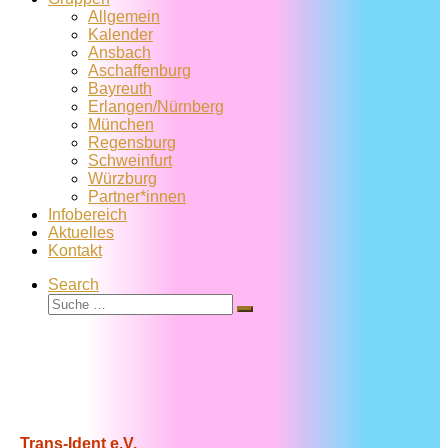
Allgemein
Kalender
Ansbach
Aschaffenburg
Bayreuth
Erlangen/Nürnberg
München
Regensburg
Schweinfurt
Würzburg
Partner*innen
Infobereich
Aktuelles
Kontakt
Search
Suche
Suche
…
Trans-Ident e.V.