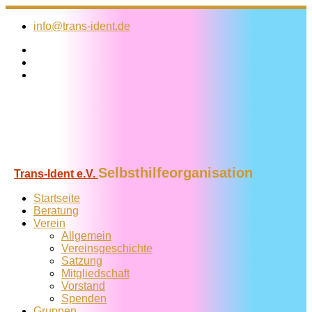
Zum
Inhalt
info@trans-ident.de
springen
Selbsthilfeorganisation
Trans-Ident e.V.
Startseite
Beratung
Verein
Allgemein
Vereins­geschichte
Satzung
Mitglied­schaft
Vorstand
Spenden
Gruppen