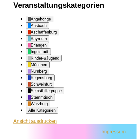
Veranstaltungskategorien
Angehörige
Ansbach
Aschaffenburg
Bayreuth
Erlangen
Ingolstadt
Kinder-&Jugend
München
Nürnberg
Regensburg
Schweinfurt
Selbsthilfegruppe
Stammtisch
Würzburg
Alle Kategorien
Ansicht
ausdrucken
Impressum