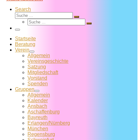
Search
Suche
Suche
Suche
…
Suche
…
Menü
Startseite
Beratung
Verein
Allgemein
Vereins­geschichte
Satzung
Mitglied­schaft
Vorstand
Spenden
Gruppen
Allgemein
Kalender
Ansbach
Aschaffenburg
Bayreuth
Erlangen/Nürnberg
München
Regensburg
Schweinfurt