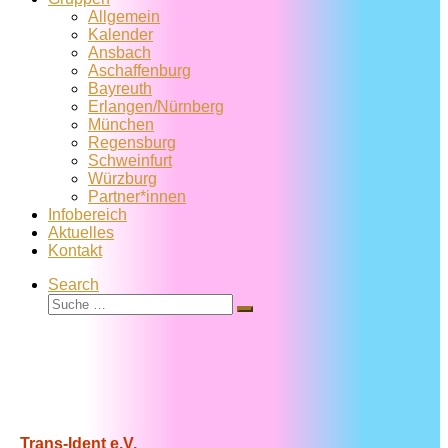
Allgemein
Kalender
Ansbach
Aschaffenburg
Bayreuth
Erlangen/Nürnberg
München
Regensburg
Schweinfurt
Würzburg
Partner*innen
Infobereich
Aktuelles
Kontakt
Search
Suche
Suche
…
Trans-Ident e.V.