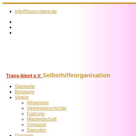
Zum
Inhalt
info@trans-ident.de
springen
Selbsthilfeorganisation
Trans-Ident e.V.
Startseite
Beratung
Verein
Allgemein
Vereins­geschichte
Satzung
Mitglied­schaft
Vorstand
Spenden
Gruppen