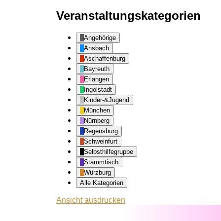
Veranstaltungskategorien
Angehörige
Ansbach
Aschaffenburg
Bayreuth
Erlangen
Ingolstadt
Kinder-&Jugend
München
Nürnberg
Regensburg
Schweinfurt
Selbsthilfegruppe
Stammtisch
Würzburg
Alle Kategorien
Ansicht
ausdrucken