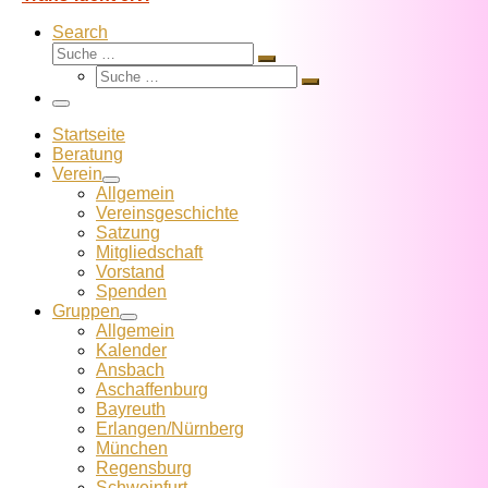
Search
Suche
Suche
Suche
…
Suche
…
Menü
Startseite
Beratung
Verein
Allgemein
Vereins­geschichte
Satzung
Mitglied­schaft
Vorstand
Spenden
Gruppen
Allgemein
Kalender
Ansbach
Aschaffenburg
Bayreuth
Erlangen/Nürnberg
München
Regensburg
Schweinfurt