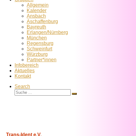
Allgemein
Kalender
Ansbach
Aschaffenburg
Bayreuth
Erlangen/Nürnberg
München
Regensburg
Schweinfurt
Würzburg
Partner*innen
Infobereich
Aktuelles
Kontakt
Search
Suche
Suche
…
Trans-Ident e.V.