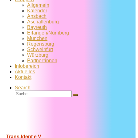
Allgemein
Kalender
Ansbach
Aschaffenburg
Bayreuth
Erlangen/Nürnberg
München
Regensburg
Schweinfurt
Würzburg
Partner*innen
Infobereich
Aktuelles
Kontakt
Search
Suche
Suche
…
Trans-Ident e.V.