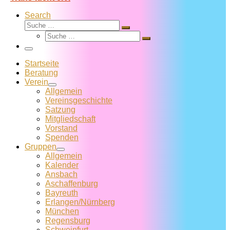
Search
Suche
Suche
Suche
…
Suche
…
Menü
Startseite
Beratung
Verein
Allgemein
Vereins­geschichte
Satzung
Mitglied­schaft
Vorstand
Spenden
Gruppen
Allgemein
Kalender
Ansbach
Aschaffenburg
Bayreuth
Erlangen/Nürnberg
München
Regensburg
Schweinfurt