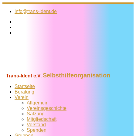
Zum
Inhalt
info@trans-ident.de
springen
Selbsthilfeorganisation
Trans-Ident e.V.
Startseite
Beratung
Verein
Allgemein
Vereins­geschichte
Satzung
Mitglied­schaft
Vorstand
Spenden
Gruppen