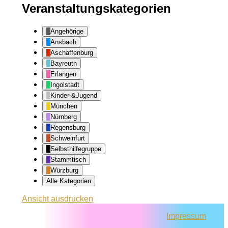
Veranstaltungskategorien
Angehörige
Ansbach
Aschaffenburg
Bayreuth
Erlangen
Ingolstadt
Kinder-&Jugend
München
Nürnberg
Regensburg
Schweinfurt
Selbsthilfegruppe
Stammtisch
Würzburg
Alle Kategorien
Ansicht
ausdrucken
Impressum