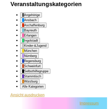
Veranstaltungskategorien
Angehörige
Ansbach
Aschaffenburg
Bayreuth
Erlangen
Ingolstadt
Kinder-&Jugend
München
Nürnberg
Regensburg
Schweinfurt
Selbsthilfegruppe
Stammtisch
Würzburg
Alle Kategorien
Ansicht
ausdrucken
Impressum