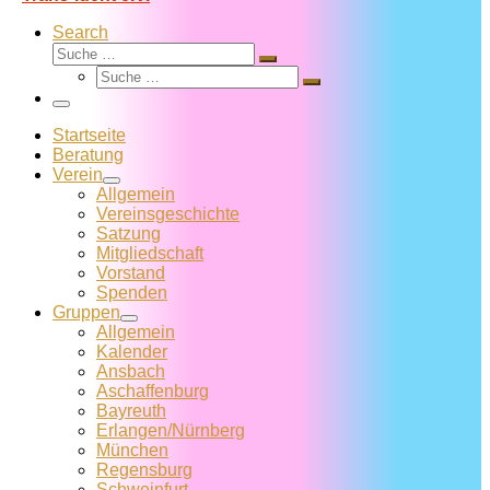
Search
Suche
Suche
Suche
…
Suche
…
Menü
Startseite
Beratung
Verein
Allgemein
Vereins­geschichte
Satzung
Mitglied­schaft
Vorstand
Spenden
Gruppen
Allgemein
Kalender
Ansbach
Aschaffenburg
Bayreuth
Erlangen/Nürnberg
München
Regensburg
Schweinfurt