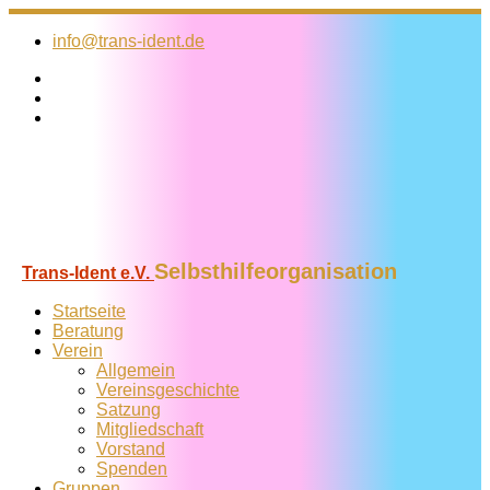
Zum
Inhalt
info@trans-ident.de
springen
Selbsthilfeorganisation
Trans-Ident e.V.
Startseite
Beratung
Verein
Allgemein
Vereins­geschichte
Satzung
Mitglied­schaft
Vorstand
Spenden
Gruppen