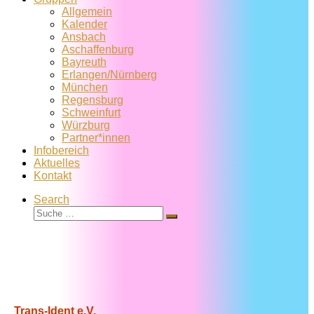
Allgemein
Kalender
Ansbach
Aschaffenburg
Bayreuth
Erlangen/Nürnberg
München
Regensburg
Schweinfurt
Würzburg
Partner*innen
Infobereich
Aktuelles
Kontakt
Search
Suche
Suche
…
Trans-Ident e.V.