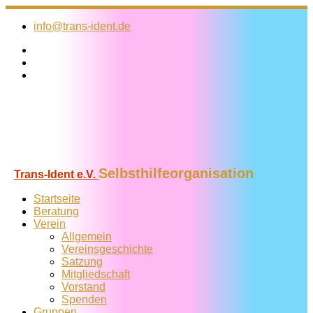
Zum
Inhalt
info@trans-ident.de
springen
Selbsthilfeorganisation
Trans-Ident e.V.
Startseite
Beratung
Verein
Allgemein
Vereins­geschichte
Satzung
Mitglied­schaft
Vorstand
Spenden
Gruppen