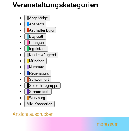
Veranstaltungskategorien
Angehörige
Ansbach
Aschaffenburg
Bayreuth
Erlangen
Ingolstadt
Kinder-&Jugend
München
Nürnberg
Regensburg
Schweinfurt
Selbsthilfegruppe
Stammtisch
Würzburg
Alle Kategorien
Ansicht
ausdrucken
Impressum