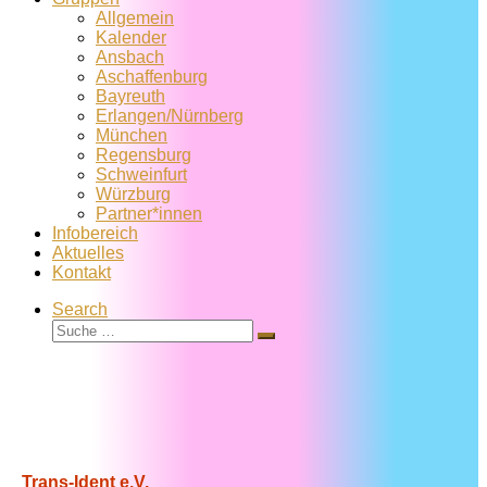
Allgemein
Kalender
Ansbach
Aschaffenburg
Bayreuth
Erlangen/Nürnberg
München
Regensburg
Schweinfurt
Würzburg
Partner*innen
Infobereich
Aktuelles
Kontakt
Search
Suche
Suche
…
Trans-Ident e.V.