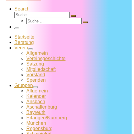
Search
Suche
Suche
Suche
…
Suche
…
Menü
Startseite
Beratung
Verein
Allgemein
Vereins­geschichte
Satzung
Mitglied­schaft
Vorstand
Spenden
Gruppen
Allgemein
Kalender
Ansbach
Aschaffenburg
Bayreuth
Erlangen/Nürnberg
München
Regensburg
Schweinfurt