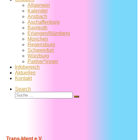
Allgemein
Kalender
Ansbach
Aschaffenburg
Bayreuth
Erlangen/Nürnberg
München
Regensburg
Schweinfurt
Würzburg
Partner*innen
Infobereich
Aktuelles
Kontakt
Search
Suche
Suche
…
Trans-Ident e.V.