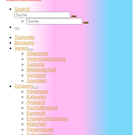
Search
Suche
Suche
Suche
…
Suche
…
Menü
Startseite
Beratung
Verein
Allgemein
Vereins­geschichte
Satzung
Mitglied­schaft
Vorstand
Spenden
Gruppen
Allgemein
Kalender
Ansbach
Aschaffenburg
Bayreuth
Erlangen/Nürnberg
München
Regensburg
Schweinfurt