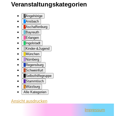
Veranstaltungskategorien
Angehörige
Ansbach
Aschaffenburg
Bayreuth
Erlangen
Ingolstadt
Kinder-&Jugend
München
Nürnberg
Regensburg
Schweinfurt
Selbsthilfegruppe
Stammtisch
Würzburg
Alle Kategorien
Ansicht
ausdrucken
Impressum