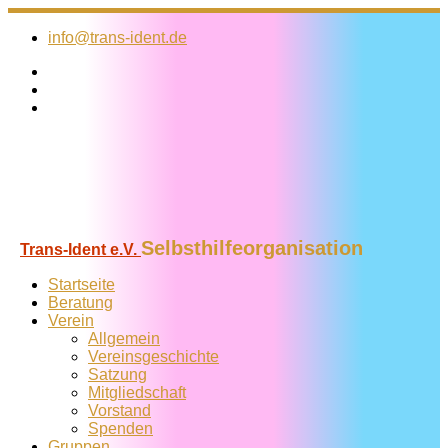
Zum
Inhalt
info@trans-ident.de
springen
Selbsthilfeorganisation
Trans-Ident e.V.
Startseite
Beratung
Verein
Allgemein
Vereins­geschichte
Satzung
Mitglied­schaft
Vorstand
Spenden
Gruppen