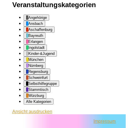
Veranstaltungskategorien
Angehörige
Ansbach
Aschaffenburg
Bayreuth
Erlangen
Ingolstadt
Kinder-&Jugend
München
Nürnberg
Regensburg
Schweinfurt
Selbsthilfegruppe
Stammtisch
Würzburg
Alle Kategorien
Ansicht
ausdrucken
Impressum