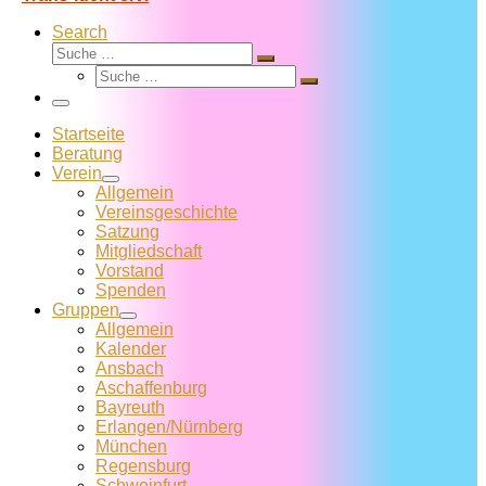
Search
Suche
Suche
Suche
…
Suche
…
Menü
Startseite
Beratung
Verein
Allgemein
Vereins­geschichte
Satzung
Mitglied­schaft
Vorstand
Spenden
Gruppen
Allgemein
Kalender
Ansbach
Aschaffenburg
Bayreuth
Erlangen/Nürnberg
München
Regensburg
Schweinfurt