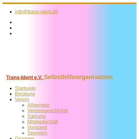
Zum
Inhalt
info@trans-ident.de
springen
Selbsthilfeorganisation
Trans-Ident e.V.
Startseite
Beratung
Verein
Allgemein
Vereins­geschichte
Satzung
Mitglied­schaft
Vorstand
Spenden
Gruppen