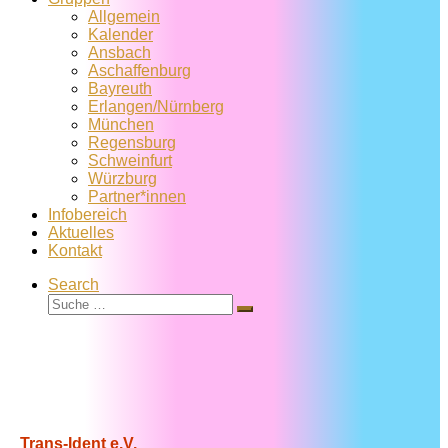
Allgemein
Kalender
Ansbach
Aschaffenburg
Bayreuth
Erlangen/Nürnberg
München
Regensburg
Schweinfurt
Würzburg
Partner*innen
Infobereich
Aktuelles
Kontakt
Search
Suche
Suche
…
Trans-Ident e.V.