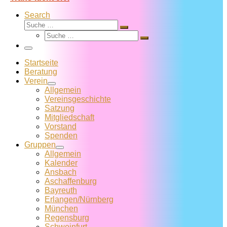
Search
Suche
Suche
Suche
…
Suche
…
Menü
Startseite
Beratung
Verein
Allgemein
Vereins­geschichte
Satzung
Mitglied­schaft
Vorstand
Spenden
Gruppen
Allgemein
Kalender
Ansbach
Aschaffenburg
Bayreuth
Erlangen/Nürnberg
München
Regensburg
Schweinfurt