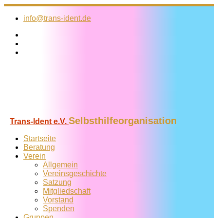
Zum
Inhalt
info@trans-ident.de
springen
Selbsthilfeorganisation
Trans-Ident e.V.
Startseite
Beratung
Verein
Allgemein
Vereins­geschichte
Satzung
Mitglied­schaft
Vorstand
Spenden
Gruppen