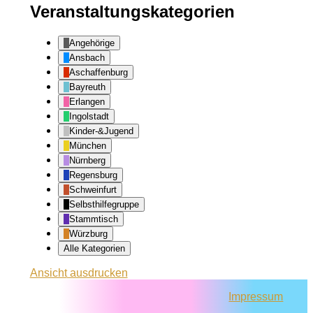
Veranstaltungskategorien
Angehörige
Ansbach
Aschaffenburg
Bayreuth
Erlangen
Ingolstadt
Kinder-&Jugend
München
Nürnberg
Regensburg
Schweinfurt
Selbsthilfegruppe
Stammtisch
Würzburg
Alle Kategorien
Ansicht
ausdrucken
Impressum