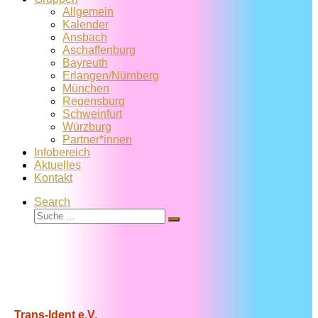
Allgemein
Kalender
Ansbach
Aschaffenburg
Bayreuth
Erlangen/Nürnberg
München
Regensburg
Schweinfurt
Würzburg
Partner*innen
Infobereich
Aktuelles
Kontakt
Search
Suche
Suche
…
Trans-Ident e.V.