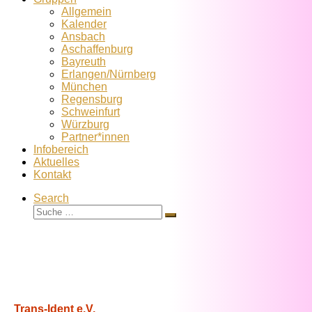
Allgemein
Kalender
Ansbach
Aschaffenburg
Bayreuth
Erlangen/Nürnberg
München
Regensburg
Schweinfurt
Würzburg
Partner*innen
Infobereich
Aktuelles
Kontakt
Search
Suche
Suche
…
Trans-Ident e.V.