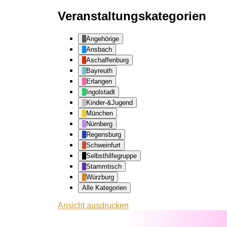
Veranstaltungskategorien
Angehörige
Ansbach
Aschaffenburg
Bayreuth
Erlangen
Ingolstadt
Kinder-&Jugend
München
Nürnberg
Regensburg
Schweinfurt
Selbsthilfegruppe
Stammtisch
Würzburg
Alle Kategorien
Ansicht
ausdrucken