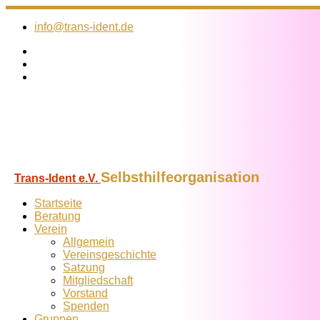
Zum
Inhalt
info@trans-ident.de
springen
Selbsthilfeorganisation
Trans-Ident e.V.
Startseite
Beratung
Verein
Allgemein
Vereins­geschichte
Satzung
Mitglied­schaft
Vorstand
Spenden
Gruppen