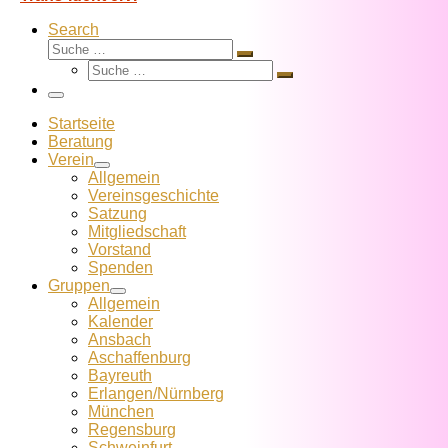
Search
Suche
Suche
Suche
…
Suche
…
Menü
Startseite
Beratung
Verein
Allgemein
Vereins­geschichte
Satzung
Mitglied­schaft
Vorstand
Spenden
Gruppen
Allgemein
Kalender
Ansbach
Aschaffenburg
Bayreuth
Erlangen/Nürnberg
München
Regensburg
Schweinfurt