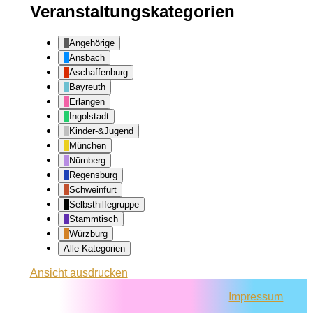
Veranstaltungskategorien
Angehörige
Ansbach
Aschaffenburg
Bayreuth
Erlangen
Ingolstadt
Kinder-&Jugend
München
Nürnberg
Regensburg
Schweinfurt
Selbsthilfegruppe
Stammtisch
Würzburg
Alle Kategorien
Ansicht
ausdrucken
Impressum