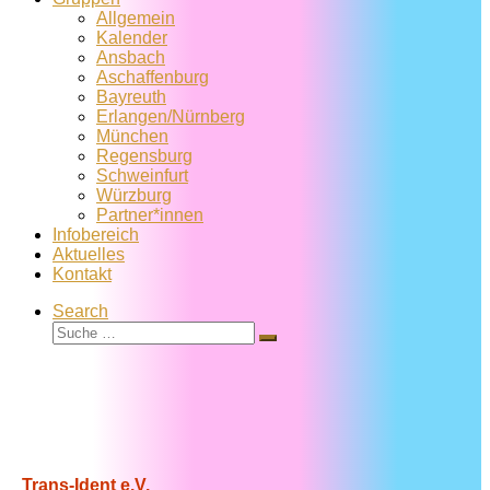
Allgemein
Kalender
Ansbach
Aschaffenburg
Bayreuth
Erlangen/Nürnberg
München
Regensburg
Schweinfurt
Würzburg
Partner*innen
Infobereich
Aktuelles
Kontakt
Search
Suche
Suche
…
Trans-Ident e.V.