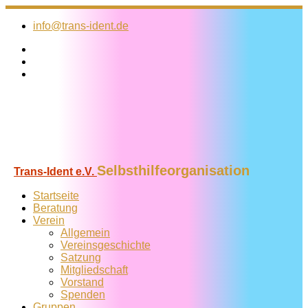
Zum
Inhalt
info@trans-ident.de
springen
Selbsthilfeorganisation
Trans-Ident e.V.
Startseite
Beratung
Verein
Allgemein
Vereins­geschichte
Satzung
Mitglied­schaft
Vorstand
Spenden
Gruppen