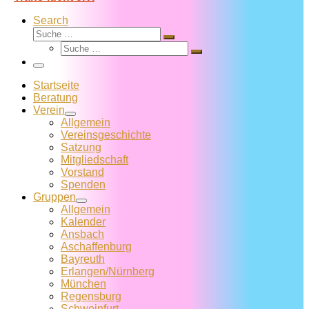
Search
Suche
Suche
Suche
…
Suche
…
Menü
Startseite
Beratung
Verein
Allgemein
Vereins­geschichte
Satzung
Mitglied­schaft
Vorstand
Spenden
Gruppen
Allgemein
Kalender
Ansbach
Aschaffenburg
Bayreuth
Erlangen/Nürnberg
München
Regensburg
Schweinfurt