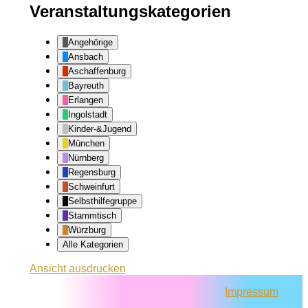
Veranstaltungskategorien
Angehörige
Ansbach
Aschaffenburg
Bayreuth
Erlangen
Ingolstadt
Kinder-&Jugend
München
Nürnberg
Regensburg
Schweinfurt
Selbsthilfegruppe
Stammtisch
Würzburg
Alle Kategorien
Ansicht
ausdrucken
Impressum