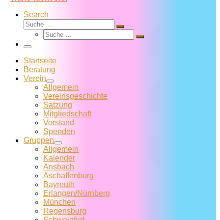
Search
Suche
Suche
Suche
…
Suche
…
Menü
Startseite
Beratung
Verein
Allgemein
Vereins­geschichte
Satzung
Mitglied­schaft
Vorstand
Spenden
Gruppen
Allgemein
Kalender
Ansbach
Aschaffenburg
Bayreuth
Erlangen/Nürnberg
München
Regensburg
Schweinfurt