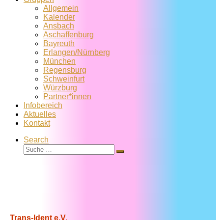
Allgemein
Kalender
Ansbach
Aschaffenburg
Bayreuth
Erlangen/Nürnberg
München
Regensburg
Schweinfurt
Würzburg
Partner*innen
Infobereich
Aktuelles
Kontakt
Search
Suche
Suche
…
Trans-Ident e.V.