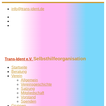
Zum
Inhalt
info@trans-ident.de
springen
Selbsthilfeorganisation
Trans-Ident e.V.
Startseite
Beratung
Verein
Allgemein
Vereins­geschichte
Satzung
Mitglied­schaft
Vorstand
Spenden
Gruppen